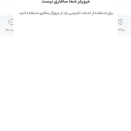
مرورگر شما سافاری نیست
برای استفاده از خدمات اناردونی باید از مرورگر سافاری استفاده کنید.
ارتباط با ما
دسترسی سریع
لینک های مفید
برنامه ها
بازی ها
دانلود ها
آپدیت ها
info@anardoni.ir
وبلاگ انارمگ
همراه بانک سپه
۰۲۱-۹۱۰۱۰۲۶۲
خرید گیفت کارت
سپینو
دانلود اناردونی
همراه بانک مهر ایران
پنل توسعه دهنده
همراه شهر پلاس برای آیفون
قوانین و مقررات
آلپاری
همراه بانک صادرات
امضای ملت برای ایفون
لینک های مفید
دانلود دیجی کالا
دانلود ایتا برای ایفون
تمام حقوق اين وب‌سايت برای شرکت اناردونی است.