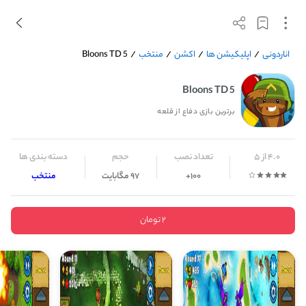
اناردونی
/
اپلیکیشن ها
/
اکشن
/
منتخب
/
Bloons TD 5
Bloons TD 5
برترین بازی دفاع از قلعه
4.0 از 5
تعداد نصب
حجم
دسته بندی ها
100+
97 مگابایت
منتخب
2 تومان