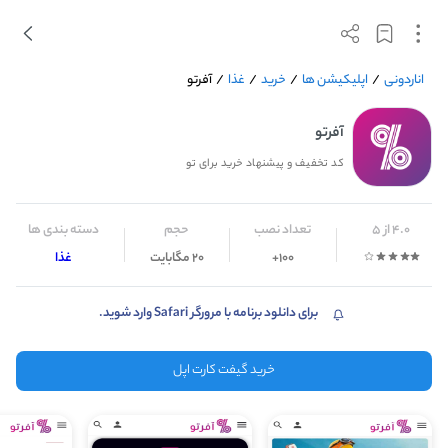
اناردونی
/
اپلیکیشن ها
/
خرید
/
غذا
/
آفرتو
آفرتو
کد تخفیف و پیشنهاد خرید برای تو
4.0 از 5
تعداد نصب
حجم
دسته بندی ها
100+
20 مگابایت
غذا
برای دانلود برنامه با مرورگر Safari وارد شوید.
خرید گیفت کارت اپل