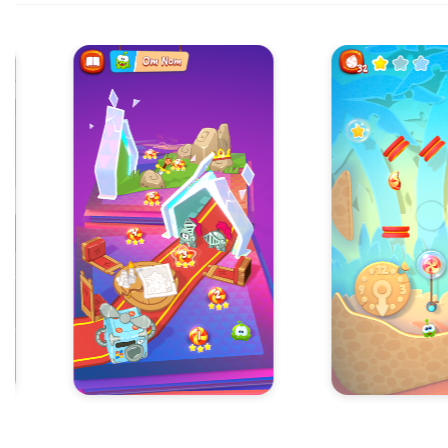
Item
5