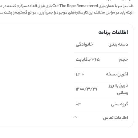
طناب را ببر یا همان بازی  Rope Remastered
البته باید در مراحل مختلف این کار ستاره‌های موجود را جمع آوری، موانع گسترده را پشت سر و
اطلاعات برنامه
دسته بندی
خانوادگی
حجم
365 مگابایت
آخرین نسخه
1.2.0
تاریخ به روز
1400/3/29
رسانی
گروه سنی
3+
اطلاعات تماس