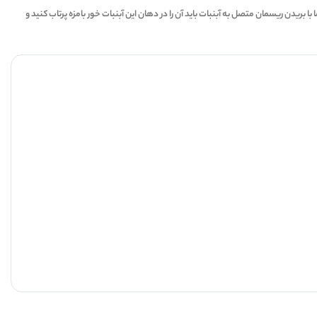
of
دد و اکنون شما با بریدن ریسمان متصل به آبنبات باید آن را در دهان این آبنبات خور بامزه پرتاب کنید و
7