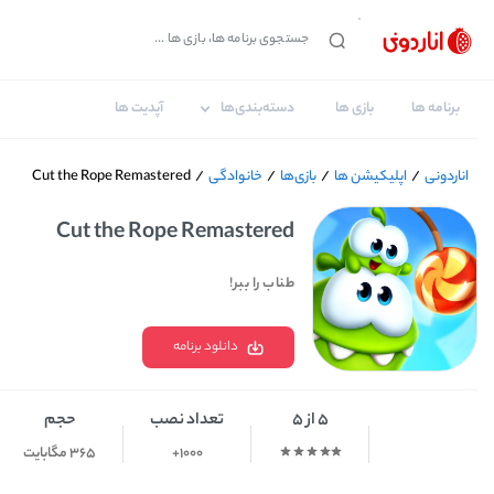
برنامه ها
بازی ها
دسته‌بندی‌ها
آپدیت ها
اناردونی
/
اپلیکیشن ها
/
بازی‌ها
/
خانوادگی
/
Cut the Rope Remastered
Cut the Rope Remastered
طناب را ببر!
دانلود برنامه
5 از 5
تعداد نصب
حجم
1000+
365 مگابایت