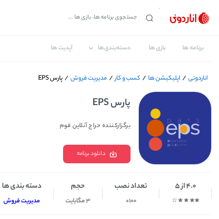
برنامه ها
بازی ها
دسته‌بندی‌ها
آپدیت ها
اناردونی
/
اپلیکیشن ها
/
کسب و کار
/
مدیریت فروش
/
پارس EPS
پارس EPS
برگزارکننده حراج آنلاین فوم
دانلود برنامه
4.0 از 5
تعداد نصب
حجم
دسته بندی ها
100+
3 مگابایت
مدیریت فروش