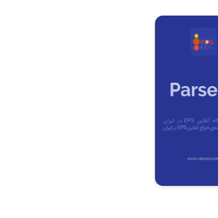
Item
2
of