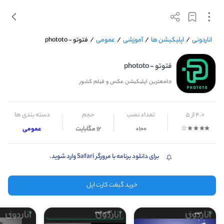
اناردونی
/
اپلیکیشن ها
/
آموزشی
/
عمومی
/
فتوتو - phototo
فتوتو - phototo
جامعترین اپلیکیشن عکس و فیلم کشور
4.0 از 5
تعداد نصب
حجم
دسته بندی ها
100+
12 مگابایت
عمومی
برای دانلود برنامه با مرورگر Safari وارد شوید.
خرید گیفت کارت اپل