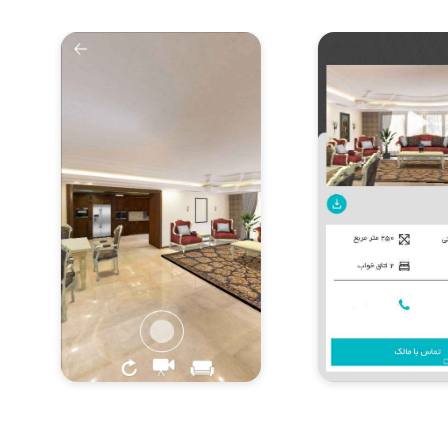
Item
3
of