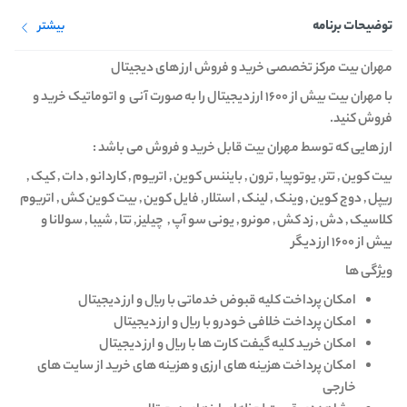
توضیحات برنامه
بیشتر
مهران بیت مرکز تخصصی خرید و فروش ارز های دیجیتال
با مهران بیت بیش از ۱۶۰۰ ارز دیجیتال را به صورت آنی و اتوماتیک خرید و
فروش کنید.
ارز هایی که توسط مهران بیت قابل خرید و فروش می باشد :
بیت کوین , تتر , یوتوپیا , ترون , بایننس کوین , اتریوم , کاردانو , دات , کیک ,
ریپل , دوج کوین , وینک , لینک , استلار , فایل کوین , بیت کوین کش , اتریوم
کلاسیک , دش , زد کش , مونرو , یونی سو آپ , چیلیز , تتا , شیبا , سولانا و
بیش از ۱۶۰۰ ارز دیگر
ویژگی ها
امکان پرداخت کلیه قبوض خدماتی با ریال و ارز دیجیتال
امکان پرداخت خلافی خودرو با ریال و ارز دیجیتال
امکان خرید کلیه گیفت کارت ها با ریال و ارز دیجیتال
امکان پرداخت هزینه های ارزی و هزینه های خرید از سایت های
خارجی