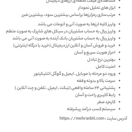
مشاهده‌ی قیمت لحظه‌ای ارزهای دیجیتال
ابزار های تحلیل نمودار
مرتب‌سازی رمزارزها براساس بیشترین سود، بیشترین ضرر
واریز کلیه ارزها به صورت آنی و اتومات می باشد
واریز ریال به حساب مشتریان در سیکل های شاپرک به صورت منظم
واریز ریال به حساب مشتریان بانک آینده به صورت آنی می باشد
خرید و فروش آسان و آنلاین ارز دیجیتال (خرید با درگاه اینترنتی)
احراز هویت سریع و آسان
بهترین نرخ تبادل
امنیت کامل
ورود دو مرحله با موبایل , ایمیل و گوگل اتنتیکیتور
سرعت بالا و بدونه وقفه
پشتیبانی ۲۴ ساعته واقعی (تیکت , ایمیل , تلفن و چت آنلاین )
رابط کاربری راحت و آسان
کارمزد صفر
سیستم کسب درآمد پیشرفته
آدرس سایت : https://mehranbit.com