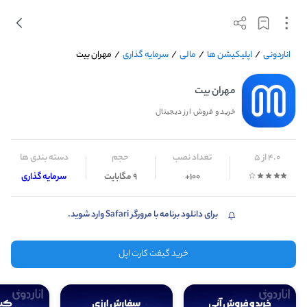
اناردونی
/
اپلیکیشن ها
/
مالی
/
سرمایه گذاری
/
مهران بیت
مهران بیت
خرید و فروش ارز دیجیتال
4.0 از 5
تعداد نصب
حجم
دسته بندی ها
100+
9 مگابایت
سرمایه گذاری
برای دانلود برنامه با مرورگر Safari وارد شوید.
خرید گیفت کارت اپل