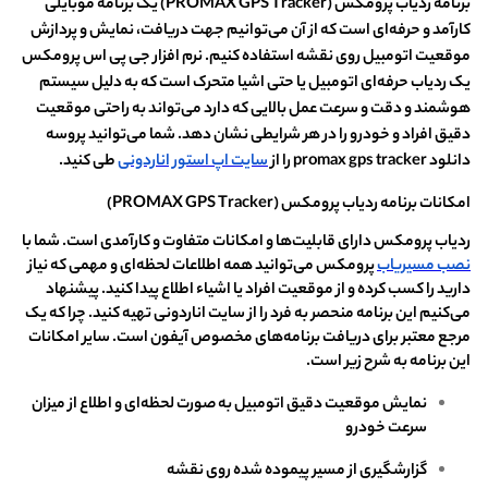
برنامه ردیاب پرومکس (PROMAX GPS Tracker) یک برنامه موبایلی
کارآمد و حرفه‌ای است که از آن می‌توانیم جهت دریافت، نمایش و پردازش
موقعیت اتومبیل روی نقشه استفاده کنیم. نرم افزار جی پی اس پرومکس
یک ردیاب حرفه‌ای اتومبیل یا حتی اشیا متحرک است که به دلیل سیستم
هوشمند و دقت و سرعت عمل بالایی که دارد می‌تواند به راحتی موقعیت
دقیق افراد و خودرو را در هر شرایطی نشان دهد. شما می‌توانید پروسه
دانلود promax gps tracker را از
سایت اپ استور اناردونی
طی کنید.
امکانات برنامه ردیاب پرومکس (PROMAX GPS Tracker)
ردیاب پرومکس دارای قابلیت‌ها و امکانات متفاوت و کارآمدی است. شما با
نصب مسیریاب
پرومکس می‌توانید همه اطلاعات لحظه‌ای و مهمی که نیاز
دارید را کسب کرده و از موقعیت افراد یا اشیاء اطلاع پیدا کنید. پیشنهاد
می‌کنیم این برنامه منحصر به فرد را از سایت اناردونی تهیه کنید. چرا که یک
مرجع معتبر برای دریافت برنامه‌های مخصوص آیفون است. سایر امکانات
این برنامه به شرح زیر است.
نمایش موقعیت دقیق اتومبیل به صورت لحظه‌ای و اطلاع از میزان
سرعت خودرو
گزارشگیری از مسیر پیموده شده روی نقشه