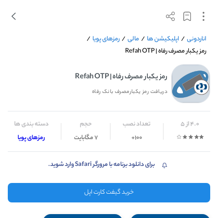
اناردونی
/
اپلیکیشن ها
/
مالی
/
رمزهای پویا
/
رمز یکبار مصرف رفاه | Refah OTP
رمز یکبار مصرف رفاه | Refah OTP
دریافت رمز یکبارمصرف بانک رفاه
4.0 از 5
تعداد نصب
حجم
دسته بندی ها
100+
7 مگابایت
رمزهای پویا
برای دانلود برنامه با مرورگر Safari وارد شوید.
خرید گیفت کارت اپل