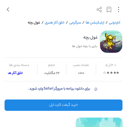
اناردونی
/
اپلیکیشن ها
/
سرگرمی
/
خلق آثار هنری
/
غول بچه
غول بچه
بازی با بچه غول ها
4.0 از 5
تعداد نصب
حجم
دسته بندی ها
100+
22 مگابایت
خلق آثار هنری
برای دانلود برنامه با مرورگر Safari وارد شوید.
خرید گیفت کارت اپل