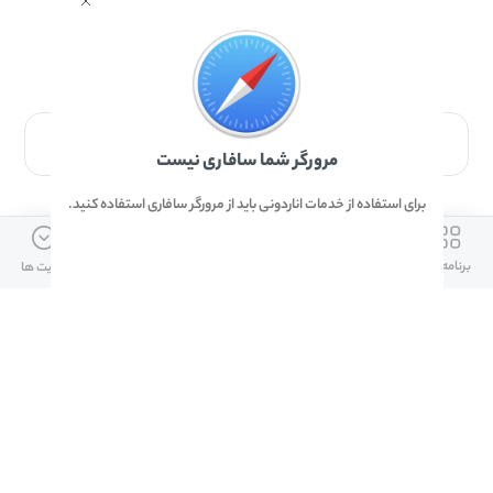
برای دانلود برنامه با مرورگر Safari وارد شوید.
مرورگر شما سافاری نیست
برای استفاده از خدمات اناردونی باید از مرورگر سافاری استفاده کنید.
ارتباط با ما
دسترسی سریع
لینک های مفید
برنامه ها
بازی ها
دانلود ها
آپدیت ها
info@anardoni.ir
وبلاگ انارمگ
همراه بانک سپه
۰۲۱-۹۱۰۱۰۲۶۲
خرید گیفت کارت
سپینو
دانلود اناردونی
همراه بانک مهر ایران
پنل توسعه دهنده
همراه شهر پلاس برای آیفون
قوانین و مقررات
آلپاری
همراه بانک صادرات