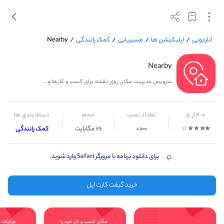
اناردونی
/
اپلیکیشن ها
/
مسیریابی
/
کمک رانندگی
/
Nearby
Nearby
سرویس مدیریت مکان روی نقشه برای کسب و کارها و...
4.0 از 5
تعداد نصب
حجم
دسته بندی ها
100+
26 مگابایت
کمک رانندگی
برای دانلود برنامه با مرورگر Safari وارد شوید.
خرید گیفت کارت اپل