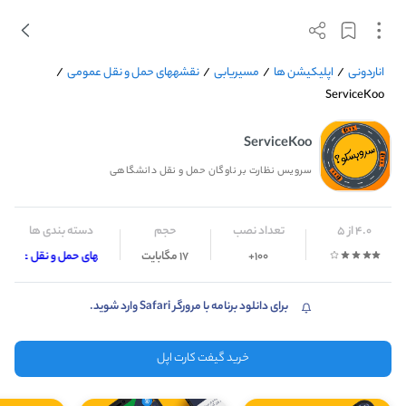
اناردونی
/
اپلیکیشن ها
/
مسیریابی
/
نقشه‎های حمل و نقل عمومی
/
ServiceKoo
ServiceKoo
سرویس نظارت بر ناوگان حمل و نقل دانشگاهی
4.0 از 5
تعداد نصب
حجم
دسته بندی ها
100+
17 مگابایت
نقشه‎های حمل و نقل عمومی
برای دانلود برنامه با مرورگر Safari وارد شوید.
خرید گیفت کارت اپل