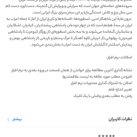
سروده‌های حماسه‌ای جهان است که سرایش و ویرایش آن گنجینه، دست‌آورد دست کم
سی سال رنج و تلاش خستگی‌ناپذیر این سخن‌سرای بزرگ ایرانی است.
درون‌مایهٔ این شاهکار ادبی، اسطوره‌ها، افسانه‌ها و تاریخ ایران از آغاز تا حمله اعراب به
ایران در سدهٔ هفتم است که در چهار دودمان پادشاهی پیشدادیان، کیانیان، اشکانیان
و ساسانیان گنجانده می‌شوند و به سه بخش اسطوره‌ای (از روزگار کیومرث تا پادشاهی
فریدون)، پهلوانی (از خیزش کاوه آهنگر تا مرگ رستم) و تاریخی (از پادشاهی بهمن و
پیدایش اسکندر تا گشایش ایران به دست اعراب) بخش‌بندی می‌شود.
امکانات نرم افزار:
نشانه گذاری آخرین مطالعه برای خواندن از همان قسمت در ورود بعدی به نرم افزار
افزودن مطلب مورد علاقه به لیست علاقمندیها
امکان به اشتراک گذاری محتویات نرم افزار
تغییر اندازه قلم
رفتن به مطلب بعدی وقبلی با یک کلیک
نظرات کاربران
بیشتر