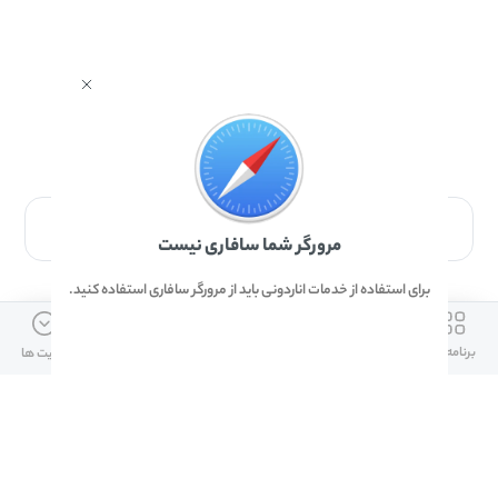
برای دانلود برنامه با مرورگر Safari وارد شوید.
مرورگر شما سافاری نیست
برای استفاده از خدمات اناردونی باید از مرورگر سافاری استفاده کنید.
ارتباط با ما
دسترسی سریع
لینک های مفید
برنامه ها
بازی ها
دانلود ها
آپدیت ها
info@anardoni.ir
وبلاگ انارمگ
همراه بانک سپه
۰۲۱-۹۱۰۱۰۲۶۲
خرید گیفت کارت
سپینو
دانلود اناردونی
همراه بانک مهر ایران
پنل توسعه دهنده
همراه شهر پلاس برای آیفون