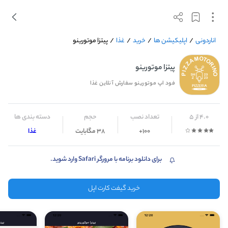
اناردونی
/
اپلیکیشن ها
/
خرید
/
غذا
/
پیتزا موتورینو
پیتزا موتورینو
فود اپ موتورینو سفارش آنلاین غذا
4.0 از 5
تعداد نصب
حجم
دسته بندی ها
100+
38 مگابایت
غذا
برای دانلود برنامه با مرورگر Safari وارد شوید.
خرید گیفت کارت اپل