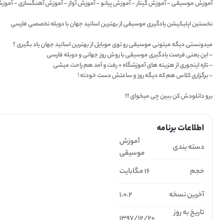
آموزش موسیقی - آموزش گیتار - آموزش پیانو - آموزش آواز - آموزش آهنگسازی - آموزش 
نخستین اپلیکیشن یادگیری موسیقی از بهترین اساتید جهان با دوبله تخصصی فارسی
میدونستی دیگه میتونی موسیقی رو توی موبایل از بهترین اساتید جهان یاد بگیری ؟
- این یعنی فرصت یادگیری موسیقی با روش روز جهانی و دوبله فارسی
- تازه اینجوری از هزینه های آموزشگاه + رفت و آمد هم راحت میشی
- برگزاری کلاس هم که دیگه روز و ساعتش دست خودته !
برو دانلودش کن ببین چی میخوای !!!
اطلاعات برنامه
آموزش
دسته بندی
موسیقی
حجم
16 مگابایت
آخرین نسخه
1.0.2
تاریخ به روز
1397/12/20