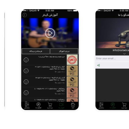
Item
5
of