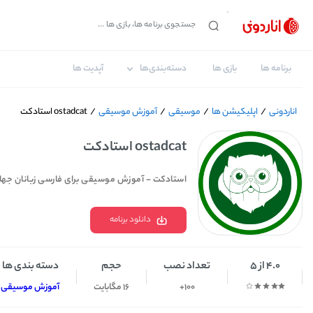
برنامه ها
بازی ها
دسته‌بندی‌ها
آپدیت ها
اناردونی
/
اپلیکیشن ها
/
موسیقی
/
آموزش موسیقی
/
ostadcat استادکت
ostadcat استادکت
استادکت - آموزش موسیقی برای فارسی زبانان جهان
دانلود برنامه
4.0 از 5
تعداد نصب
حجم
دسته بندی ها
100+
16 مگابایت
آموزش موسیقی