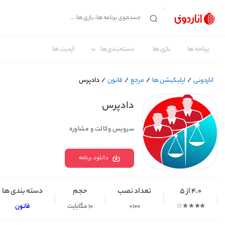
برنامه ها
بازی ها
دسته‌بندی‌ها
آپدیت ها
اناردونی
/
اپلیکیشن ها
/
مرجع
/
قانون
/
دادپرس
دادپرس
سرویس وکالت و مشاوره
دانلود برنامه
4.0 از 5
تعداد نصب
حجم
دسته بندی ها
100+
10 مگابایت
قانون