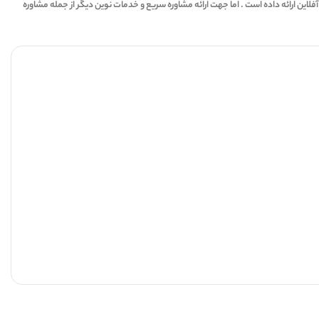
ات حقوقی و دفتر مجازی وکالت ، کار خود را با اپلیکشن « وکیل ومشاور حقوقی همراه » در سال 1393 آغاز کرد و تاکنون در مجموع 200 هزار مشاوره آفلاین ارائه داده است . اما جهت ارائه مشاوره سریع و خدمات نوین دیگر از جمله مشاوره
5