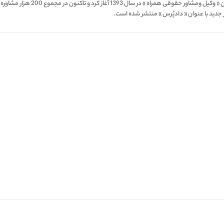
دادپُرس ؛ مبتکر اولین اپلیکشن خدم
ر جدید با عنوان « دادپُرس » منتشر شده است.