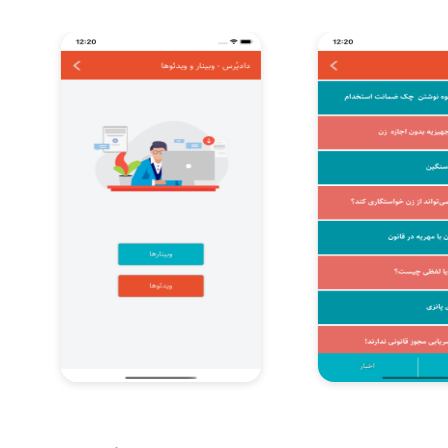
Item
3
of