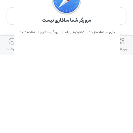
برای دانلود برنامه با مرورگر Safari وارد شوید.
مرورگر شما سافاری نیست
برای استفاده از خدمات اناردونی باید از مرورگر سافاری استفاده کنید.
ارتباط با ما
دسترسی سریع
لینک های مفید
برنامه ها
بازی ها
دانلود ها
آپدیت ها
info@anardoni.ir
وبلاگ انارمگ
همراه بانک سپه
۰۲۱-۹۱۰۱۰۲۶۲
خرید گیفت کارت
سپینو
دانلود اناردونی
همراه بانک مهر ایران
پنل توسعه دهنده
همراه شهر پلاس برای آیفون
قوانین و مقررات
آلپاری
همراه بانک صادرات
امضای ملت برای ایفون
لینک های مفید