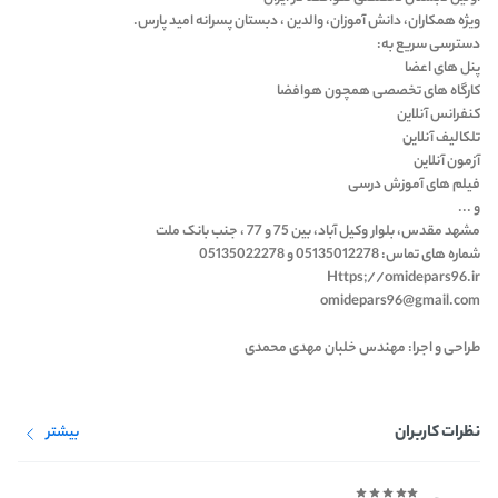
ویژه همکاران، دانش آموزان، والدین ، دبستان پسرانه امید پارس.
دسترسی سریع به:
پنل های اعضا
کارگاه های تخصصی همچون هوافضا
کنفرانس آنلاین
تلکالیف آنلاین
آزمون آنلاین
فیلم های آموزش درسی
و ...
مشهد مقدس، بلوار وکیل آباد، بین 75 و 77 ، جنب بانک ملت
شماره های تماس: 05135012278 و 05135022278
Https;//omidepars96.ir
omidepars96@gmail.com
طراحی و اجرا: مهندس خلبان مهدی محمدی
نظرات کاربران
بیشتر