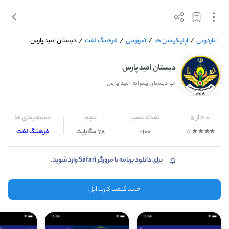
اناردونی
/
اپلیکیشن ها
/
آموزشی
/
فرهنگ لغت
/
دبستان امید پارس
دبستان امید پارس
اپ دبستان پسرانه امید پارس
4.0 از 5
تعداد نصب
حجم
دسته بندی ها
100+
78 مگابایت
فرهنگ لغت
برای دانلود برنامه با مرورگر Safari وارد شوید.
خرید گیفت کارت اپل