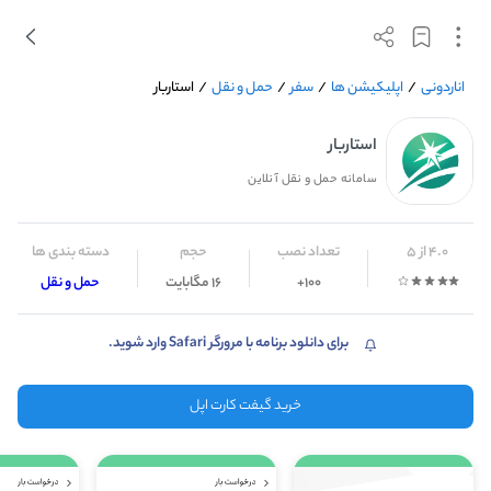
اناردونی
/
اپلیکیشن ها
/
سفر
/
حمل و نقل
/
استاربار
استاربار
سامانه حمل و نقل آنلاین
4.0 از 5
تعداد نصب
حجم
دسته بندی ها
100+
16 مگابایت
حمل و نقل
برای دانلود برنامه با مرورگر Safari وارد شوید.
خرید گیفت کارت اپل