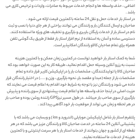
اضافی ، حذف واسطه ها و انجام خدمات مربوط به صادرات، واردات و ترخیص کاری می
باشد .
در استار بار خدمات حمل و نقل 24 ساعته با کمترین قیمت ارائه می شود .
صاحبان و ارسال کنندگان بار و رانندگان می توانند براحتی از هر جای دنیا با نصب و ثبت
نام در استار بار از خدمات رایگان باربری و بارگیری و تخفیف های ویژه ما استفاده کنند.
دسترسی ساده و آسان به استفاده از نرم افزار استار بار فقط از طریق یک گوشی تلفن
همراه برای تمام صاحبان کالاو رانندگان امکانپذیر است.
شما به کمک استار بار خواهید توانست در کمترین زمان ممکن و با کمترین هزینه
نسبت به رزرو آنلاین وسیله حمل اقدام نمائید، طریقه کار به این صورت خواهد بود که
صاحبان کالا یا تولیدکنندگان، مشخصات بار را در اپلیکیشن کاربر قرار داده و تمام
مشخصات بار از جمله (مبدا و مقصد بار، نحوه بارگیری ، وزن و ....) در اختیار رانندگان قرار
داده می شود و رانندگان نیز با توجه به شرایط خود اقدام به اعلام قیمت می نمایند که
مزیت اصلی در اینجا حذف واسطه ها و اعلام قیمت پیشنهادی از سوی راننده و پذیرش
بارگیری از سوی صاحب بار میباشد .در طول مسیر نیزGPS راننده روشن بوده و صاحب بار
در هر لحظه و زمان می تواند از موقعیت بار خود آگاهی پیدا کند .
پلتفرم استار بار شامل اپلیکیشن موبایلی (اندروید و ios ) و وبسایت می باشد که با
پشتیبانی آنلاین 24 ساعته در خدمت صاحبان کالا و رانندگان عزیز می باشد که در هر
نقطه ای از کشور و جهان بتوانند از خدمات استار بار با هر سرعت اینترنتی و با کمترین
هزینه از خدمات ما استفاده نمایند.