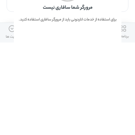
برای دانلود برنامه با مرورگر Safari وارد شوید.
مرورگر شما سافاری نیست
برای استفاده از خدمات اناردونی باید از مرورگر سافاری استفاده کنید.
ارتباط با ما
دسترسی سریع
لینک های مفید
برنامه ها
بازی ها
دانلود ها
آپدیت ها
info@anardoni.ir
وبلاگ انارمگ
همراه بانک سپه
۰۲۱-۹۱۰۱۰۲۶۲
خرید گیفت کارت
سپینو
دانلود اناردونی
همراه بانک مهر ایران
پنل توسعه دهنده
همراه شهر پلاس برای آیفون
قوانین و مقررات
آلپاری
همراه بانک صادرات
امضای ملت برای ایفون
لینک های مفید
دانلود دیجی کالا
دانلود ایتا برای ایفون