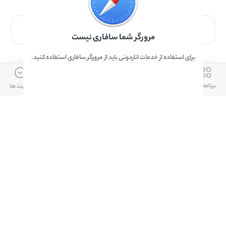
برای دانلود برنامه با مرورگر Safari وارد شوید.
مرورگر شما سافاری نیست
برای استفاده از خدمات اناردونی باید از مرورگر سافاری استفاده کنید.
ارتباط با ما
دسترسی سریع
لینک های مفید
برنامه ها
بازی ها
دانلود ها
آپدیت ها
info@anardoni.ir
وبلاگ انارمگ
همراه بانک سپه
۰۲۱-۹۱۰۱۰۲۶۲
خرید گیفت کارت
سپینو
دانلود اناردونی
همراه بانک مهر ایران
پنل توسعه دهنده
همراه شهر پلاس برای آیفون
قوانین و مقررات
آلپاری
همراه بانک صادرات
امضای ملت برای ایفون
لینک های مفید