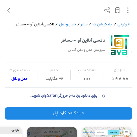
اناردونی
/
اپلیکیشن ها
/
سفر
/
حمل و نقل
/
تاکسی آنلاین آوا - مسافر
تاکسی آنلاین آوا - مسافر
سرویس حمل و نقل آنلاین
4.0 از 5
تعداد نصب
حجم
دسته بندی ها
100+
32 مگابایت
حمل و نقل
برای دانلود برنامه با مرورگر Safari وارد شوید.
خرید گیفت کارت اپل