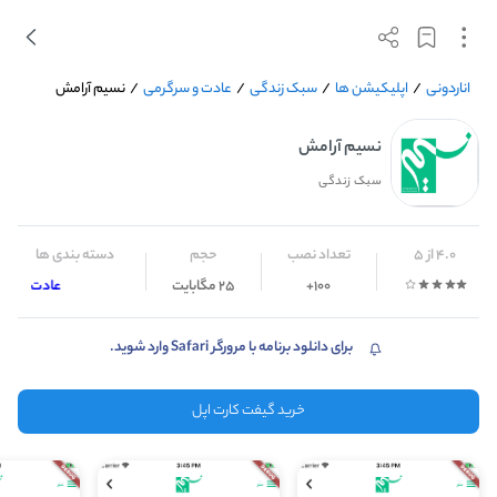
اناردونی
/
اپلیکیشن ها
/
سبک زندگی
/
عادت و سرگرمی
/
نسیم آرامش
نسیم آرامش
سبک زندگی
4.0 از 5
تعداد نصب
حجم
دسته بندی ها
100+
25 مگابایت
عادت و سرگ
برای دانلود برنامه با مرورگر Safari وارد شوید.
خرید گیفت کارت اپل