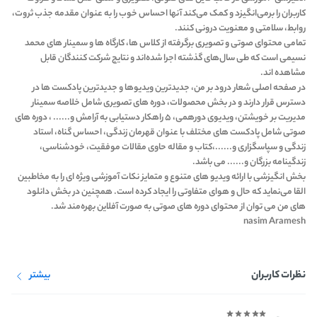
کاربران را برمی‌انگیزد و کمک می‌کند آنها احساس خوب را به عنوان مقدمه جذب ثروت،
روابط، سلامتی و معنویت درونی کنند.
تمامی محتوای صوتی و تصویری برگرفته از کلاس ها، کارگاه ها و سمینار های محمد
نسیمی است که طی سال‌های گذشته اجرا شده‌اند و نتایج شرکت کنندگان قابل
مشاهده اند.
در صفحه اصلی شعار درود بر من، جدیدترین ویدیوها و جدیدترین پادکست ها در
دسترس قرار دارند و در بخش محصولات، دوره های تصویری شامل خلاصه سمینار
مدیریت بر خویشتن، ویدیوی دورهمی، ۵ راهکار دستیابی به آرامش و...... ، دوره های
صوتی شامل پادکست های مختلف با عنوان قهرمان زندگی، احساس گناه، استاد
زندگی و سپاسگزاری و......،کتاب و مقاله حاوی مقالات موفقیت، خودشناسی،
زندگینامه بزرگان و...... می باشد.
بخش انگیزشی با ارائه ویدیو های متنوع و متمایز نکات آموزشی ویژه ای را به مخاطبین
القا می‌نماید که حال و هوای متفاوتی را ایجاد کرده است. همچنین در بخش دانلود
های من می توان از محتوای دوره های صوتی به صورت آفلاین بهره‌مند شد.
nasim Aramesh
نظرات کاربران
بیشتر