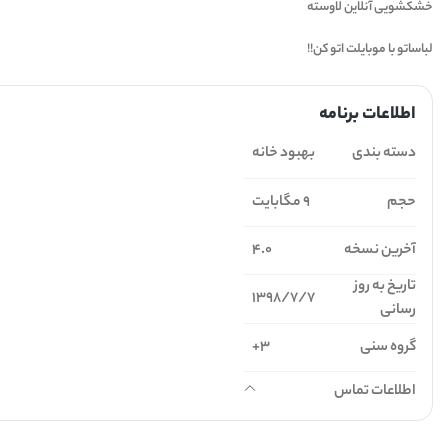
خشکشویی آنلاین لاوسته
لباساتو با موبایلت اتو کن!!
اطلاعات برنامه
دسته بندی
بهبود خانه
حجم
9 مگابایت
آخرین نسخه
4.0
تاریخ به روز
1398/7/7
رسانی
گروه سنی
3+
اطلاعات تماس