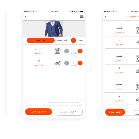
Item
7
of