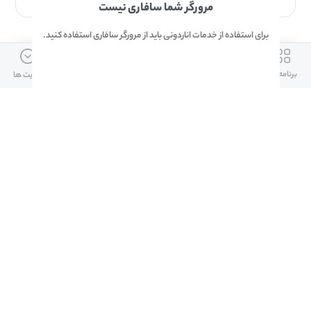
مرورگر شما سافاری نیست
برای استفاده از خدمات اناردونی باید از مرورگر سافاری استفاده کنید.
ارتباط با ما
دسترسی سریع
لینک های مفید
برنامه ها
بازی ها
دانلود ها
آپدیت ها
info@anardoni.ir
وبلاگ انارمگ
همراه بانک سپه
۰۲۱-۹۱۰۱۰۲۶۲
خرید گیفت کارت
سپینو
دانلود اناردونی
همراه بانک مهر ایران
پنل توسعه دهنده
همراه شهر پلاس برای آیفون
قوانین و مقررات
آلپاری
همراه بانک صادرات
امضای ملت برای ایفون
لینک های مفید
دانلود دیجی کالا
دانلود ایتا برای ایفون
تمام حقوق اين وب‌سايت برای شرکت اناردونی است.