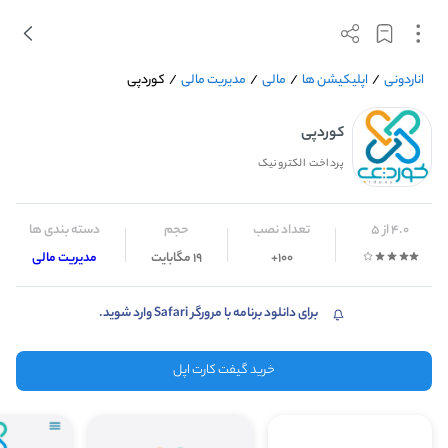
اناردونی
/
اپلیکیشن ها
/
مالی
/
مدیریت مالی
/
کوردپی
کوردپی
پرداخت الکترونیک
4.0 از 5
تعداد نصب
حجم
دسته بندی ها
100+
19 مگابایت
مدیریت مالی
برای دانلود برنامه با مرورگر Safari وارد شوید.
خرید گیفت کارت اپل