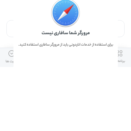
برای دانلود برنامه با مرورگر Safari وارد شوید.
مرورگر شما سافاری نیست
برای استفاده از خدمات اناردونی باید از مرورگر سافاری استفاده کنید.
ارتباط با ما
دسترسی سریع
لینک های مفید
برنامه ها
بازی ها
دانلود ها
آپدیت ها
info@anardoni.ir
وبلاگ انارمگ
همراه بانک سپه
۰۲۱-۹۱۰۱۰۲۶۲
خرید گیفت کارت
سپینو
دانلود اناردونی
همراه بانک مهر ایران
پنل توسعه دهنده
همراه شهر پلاس برای آیفون
قوانین و مقررات
آلپاری
همراه بانک صادرات
امضای ملت برای ایفون