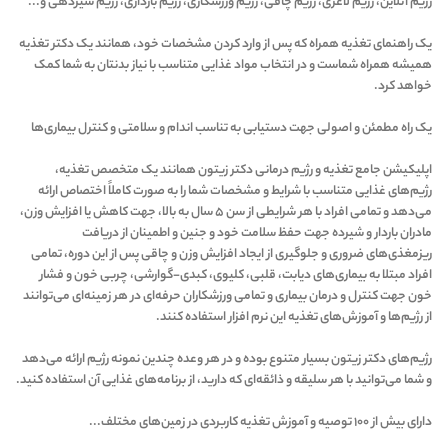
رژیم آنلاین، رژیم لاغری، رژیم چاقی، رژیم ورزشکاری، رژیم بارداری، رژیم شیردهی و...
یک راهنمای تغذیه همراه که پس از وارد کردن مشخصات خود، همانند یک دکتر تغذیه
همیشه همراه شماست و در انتخاب مواد غذایی متناسب با نیاز بدنتان به شما کمک
خواهد کرد.
یک راه مطمئن و اصولی جهت دستیابی به تناسب اندام و سلامتی و کنترل بیماری‌ها
اپلیکیشن جامع تغذیه و رژیم درمانی دکتر زیتون همانند یک متخصص تغذیه،
رژیم‌های غذایی متناسب با شرایط و مشخصات شما را به صورت کاملاً اختصاص ارائه
می‌دهد و تمامی افراد با هر شرایطی از سن ۵ سال به بالا، جهت کاهش یا افزایش وزن،
مادران باردار و شیرده جهت حفظ سلامت خود و جنین و اطمینان از دریافت
ریزمغذی‌های ضروری و جلوگیری از ایجاد افزایش وزن و چاقی پس از این دوره، تمامی
افراد مبتلا به بیماری‌های دیابت، قلبی، کلیوی، کبدی-گوارشی، چربی خون و فشار
خون جهت کنترل و درمان بیماری و تمامی ورزشکاران حرفه‌ای در هر زمینه‌ای می‌توانند
از رژیم‌ها و آموزش‌های تغذیه این نرم افزار استفاده کنند.
رژیم‌های دکتر زیتون بسیار متنوع بوده و در هر وعده چندین نمونه رژيم ارائه می‌دهد
و شما می‌توانید با هر سلیقه و ذائقه‌ای که دارید، از برنامه‌های غذایی آن استفاده کنید.
دارای بیش از ۱۰۰ توصیه و آموزش تغذیه کاربردی در زمین‌های مختلف...