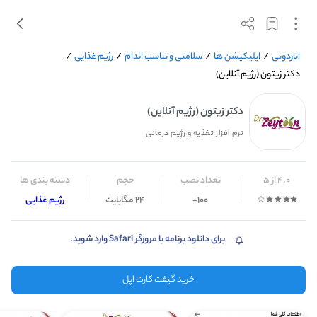
اناردونی
/
اپلیکیشن ها
/
سلامتی و تناسب اندام
/
رژیم غذایی
/
دکتر زیتون (رژیم آنلاین)
دکتر زیتون (رژیم آنلاین)
نرم افزار تغذیه و رژیم درمانی
4.0 از 5
تعداد نصب
حجم
دسته بندی ها
100+
24 مگابایت
رژیم غذایی
برای دانلود برنامه با مرورگر Safari وارد شوید.
خرید گیفت کارت اپل