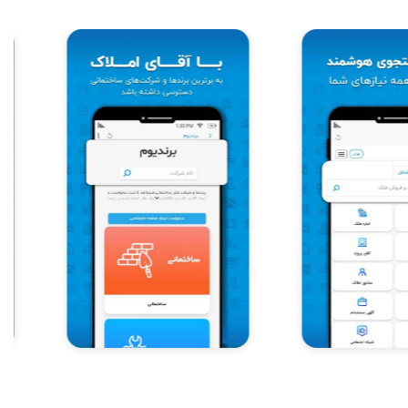
Item
5
of