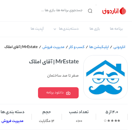
برنامه ها
بازی ها
دسته‌بندی‌ها
آپدیت ها
اناردونی
/
اپلیکیشن ها
/
کسب و کار
/
مدیریت فروش
/
MrEstate | آقای املاک
MrEstate | آقای املاک
صفر تا صد ساختمان
دانلود برنامه
4.0 از 5
تعداد نصب
حجم
دسته بندی ها
100+
14 مگابایت
مدیریت فروش