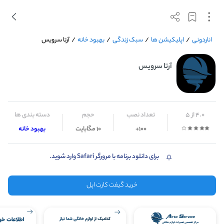
اناردونی
/
اپلیکیشن ها
/
سبک زندگی
/
بهبود خانه
/
آرتا سرویس
آرتا سرویس
4.0 از 5
تعداد نصب
حجم
دسته بندی ها
100+
10 مگابایت
بهبود خانه
برای دانلود برنامه با مرورگر Safari وارد شوید.
خرید گیفت کارت اپل