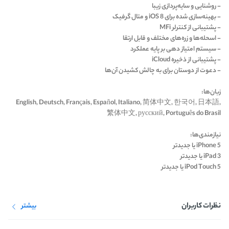
- روشنایی و سایه‌پردازی زیبا
- بهینه‌سازی شده برای iOS 8 و متال گرفیک
- پشتیبانی از کنترلر MFi
- اسحله‌ها و زره‌های مختلف و قابل ارتقا
- سیستم امتیاز دهی بر پایه عملکرد
- پشتیبانی از ذخیره iCloud
- دعوت از دوستان برای به چالش کشیدن آن‌ها
زبان‌ها:
English, Deutsch, Français, Español, Italiano, 简体中文, 한국어, 日本語,
繁体中文, русский, Português do Brasil
نیازمندی‌ها:
iPhone 5 یا جدیدتر
iPad 3 یا جدیدتر
iPod Touch 5 یا جدیدتر
نظرات کاربران
بیشتر