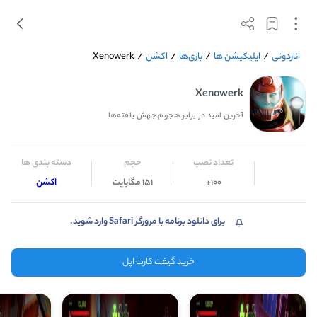
اناردونی
/
اپلیکیشن ها
/
بازی‌ها
/
اکشن
/
Xenowerk
Xenowerk
آخرین امید در برابر هجوم جهش یافته‌ها
تعداد نصب
حجم
دسته بندی ها
100+
151 مگابایت
اکشن
برای دانلود برنامه با مرورگر Safari وارد شوید.
خرید گیفت کارت اپل