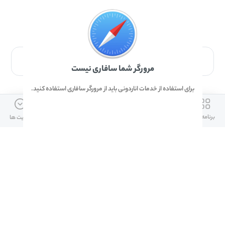
برای دانلود برنامه با مرورگر Safari وارد شوید.
مرورگر شما سافاری نیست
برای استفاده از خدمات اناردونی باید از مرورگر سافاری استفاده کنید.
ارتباط با ما
دسترسی سریع
لینک های مفید
برنامه ها
بازی ها
دانلود ها
آپدیت ها
info@anardoni.ir
وبلاگ انارمگ
همراه بانک سپه
۰۲۱-۹۱۰۱۰۲۶۲
خرید گیفت کارت
سپینو
دانلود اناردونی
همراه بانک مهر ایران
پنل توسعه دهنده
همراه شهر پلاس برای آیفون
قوانین و مقررات
آلپاری
همراه بانک صادرات
امضای ملت برای ایفون