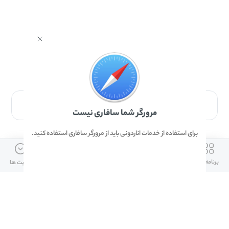
برای دانلود برنامه با مرورگر Safari وارد شوید.
مرورگر شما سافاری نیست
برای استفاده از خدمات اناردونی باید از مرورگر سافاری استفاده کنید.
ارتباط با ما
دسترسی سریع
لینک های مفید
برنامه ها
بازی ها
دانلود ها
آپدیت ها
info@anardoni.ir
وبلاگ انارمگ
همراه بانک سپه
۰۲۱-۹۱۰۱۰۲۶۲
خرید گیفت کارت
سپینو
دانلود اناردونی
همراه بانک مهر ایران
پنل توسعه دهنده
همراه شهر پلاس برای آیفون