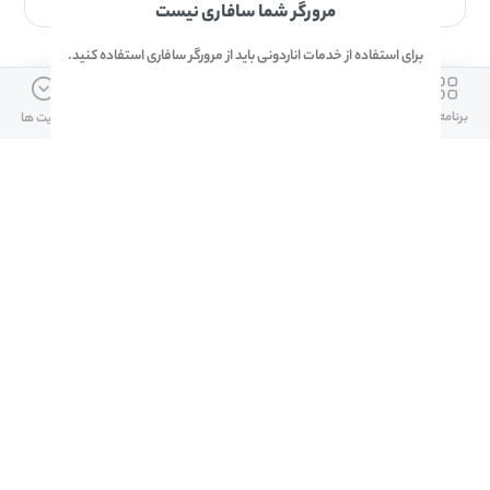
مرورگر شما سافاری نیست
برای استفاده از خدمات اناردونی باید از مرورگر سافاری استفاده کنید.
ارتباط با ما
دسترسی سریع
لینک های مفید
برنامه ها
بازی ها
دانلود ها
آپدیت ها
info@anardoni.ir
وبلاگ انارمگ
همراه بانک سپه
۰۲۱-۹۱۰۱۰۲۶۲
خرید گیفت کارت
سپینو
دانلود اناردونی
همراه بانک مهر ایران
پنل توسعه دهنده
همراه شهر پلاس برای آیفون
قوانین و مقررات
آلپاری
همراه بانک صادرات
امضای ملت برای ایفون
لینک های مفید
دانلود دیجی کالا
دانلود ایتا برای ایفون
تمام حقوق اين وب‌سايت برای شرکت اناردونی است.