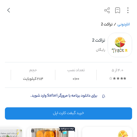
اناردونی
/
تراکت 2
تراکت 2
رایگان
4.0 از 5
تعداد نصب
حجم
100+
284 کیلوبایت
برای دانلود برنامه با مرورگر Safari وارد شوید.
خرید گیفت کارت اپل