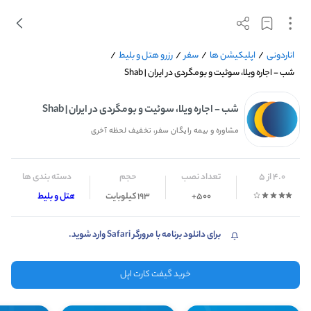
اناردونی
/
اپلیکیشن ها
/
سفر
/
رزرو هتل و بلیط
/
شب - اجاره ویلا، سوئیت و بومگردی در ایران | Shab
شب - اجاره ویلا، سوئیت و بومگردی در ایران | Shab
مشاوره و بیمه رایگان سفر، تخفیف لحظه آخری
4.0 از 5
تعداد نصب
حجم
دسته بندی ها
500+
193 کیلوبایت
رزرو هتل و بلیط
برای دانلود برنامه با مرورگر Safari وارد شوید.
خرید گیفت کارت اپل