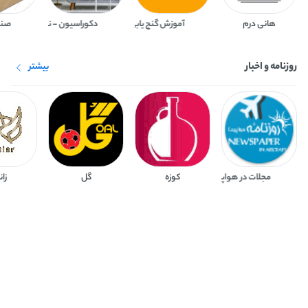
هانی درم
آموزش گنج یابی و باستان شناس
دکوراسیون - نشریه تخصصی
صنع
روزنامه و اخبار
بیشتر
مجلات در هواپیما
کوزه
گل
زان