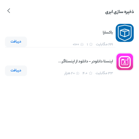
ذخیره سازی ابری
باکسارا
دریافت
199 مگابایت
1
100+
اینستا دانلودر - دانلود از اینستاگر...
دریافت
33 مگابایت
4.0
+2 هزار