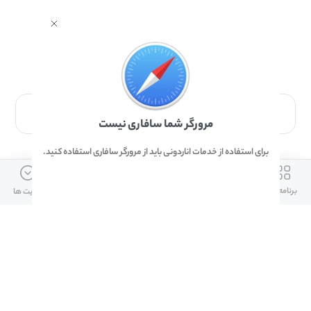
برای دانلود برنامه با مرورگر Safari وارد شوید.
مرورگر شما سافاری نیست
برای استفاده از خدمات اناردونی باید از مرورگر سافاری استفاده کنید.
ارتباط با ما
دسترسی سریع
لینک های مفید
برنامه ها
بازی ها
دانلود ها
آپدیت ها
info@anardoni.ir
وبلاگ انارمگ
همراه بانک سپه
۰۲۱-۹۱۰۱۰۲۶۲
خرید گیفت کارت
سپینو
دانلود اناردونی
همراه بانک مهر ایران
پنل توسعه دهنده
همراه شهر پلاس برای آیفون
قوانین و مقررات
آلپاری