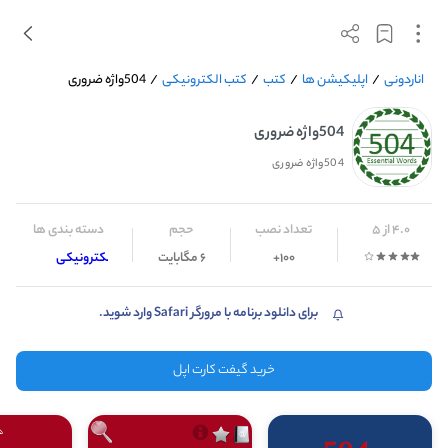
اناردونی
/
اپلیکیشن ها
/
کتب
/
کتب الکترونیکی
/
504واژه ضروری
504واژه ضروری
504واژه ضروری
4.0 از 5
تعداد نصب
حجم
دسته بندی ها
100+
6 مگابایت
کتب الکترونیکی
برای دانلود برنامه با مرورگر Safari وارد شوید.
خرید گیفت کارت اپل