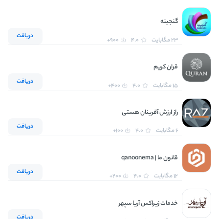
گنجینه
دریافت
23 مگابایت
4.0
900+
قران کریم
دریافت
15 مگابایت
4.0
400+
راز ارزش آفرینان هستی
دریافت
6 مگابایت
4.0
100+
قانون ما | qanoonema
دریافت
12 مگابایت
4.0
200+
خدمات زیراکس آریا سپهر
دریافت