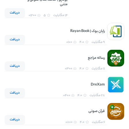
بوکاپو | خلاصه کتاب صوتی و
متنی
دریافت
14 مگابایت
5
1200+
رایان بوک | Rayan Book
دریافت
9 مگابایت
4.0
100+
رساله مراجع
دریافت
11 مگابایت
4.0
300+
DreXam
دریافت
28 مگابایت
4.0
400+
قرآن صوتی
دریافت
6 مگابایت
4.0
800+