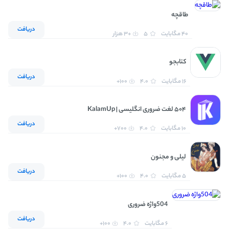
طاقچه
دریافت
40 مگابایت
5
+3 هزار
کتابجو
دریافت
16 مگابایت
4.0
100+
۵۰۴ لغت ضروری انگلیسی | KalamUp
دریافت
10 مگابایت
4.0
700+
لیلی و مجنون
دریافت
5 مگابایت
4.0
100+
504واژه ضروری
دریافت
6 مگابایت
4.0
100+