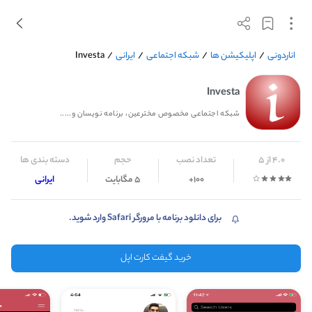
اناردونی
/
اپلیکیشن ها
/
شبکه اجتماعی
/
ایرانی
/
Investa
Investa
شبکه اجتماعی مخصوص مخترعین، برنامه نویسان و.....
4.0 از 5
تعداد نصب
حجم
دسته بندی ها
100+
5 مگابایت
ایرانی
برای دانلود برنامه با مرورگر Safari وارد شوید.
خرید گیفت کارت اپل