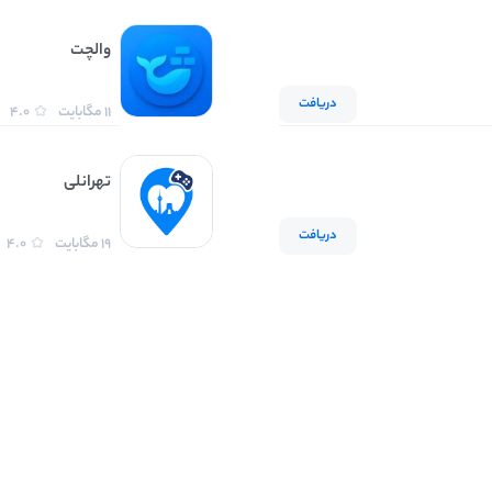
والچت
دریافت
11 مگابایت
4.0
تهرانلی
دریافت
19 مگابایت
4.0