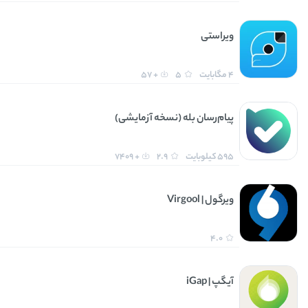
ویراستی
4 مگابایت
5
+ 57
پیام‌رسان بله (نسخه آزمایشی)
595 کیلوبایت
2.9
+ 7409
ویرگول | Virgool
4.0
آیگپ | iGap