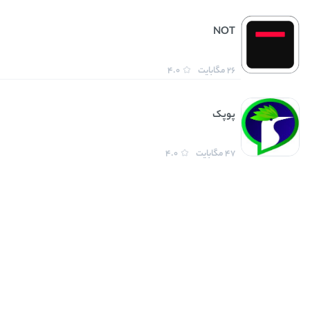
NOT
26 مگابایت
4.0
پوپک
47 مگابایت
4.0