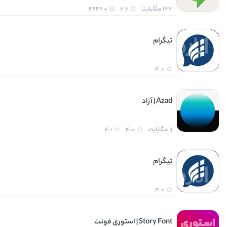
144 مگابایت
2.6
+ 4646
تیگرام
4.0
Azad | آزاد
11 مگابایت
4.0
+ 4
تیگرام
4.0
Story Font | استوری فونت