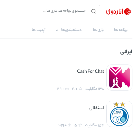
برنامه ها
بازی ها
دسته‌بندی‌ها
آپدیت ها
ایرانی
Cash For Chat
138 مگابایت
4.0
+ 49
استقلال
154 مگابایت
5
+ 1019