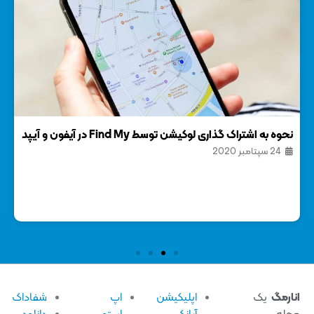
نحوه به اشتراک گذاری لوکیشن توسط Find My در آیفون و آیپد
24 سپتامبر 2020
صور
24 
ارمگ
یک
اپلیکیشن
اپ
شفاداک