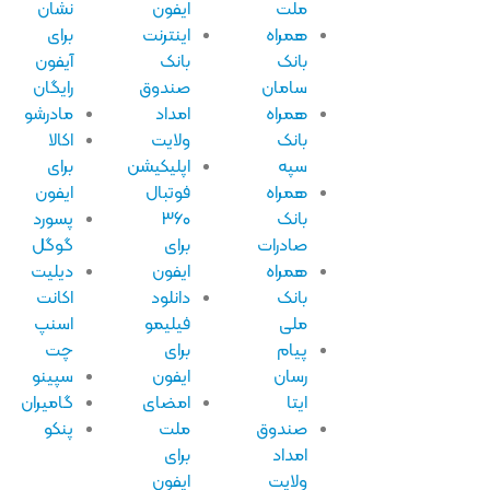
ملت
ایفون
نشان
همراه
اینترنت
برای
بانک
بانک
آیفون
سامان
صندوق
رایگان
همراه
امداد
مادرشو
بانک
ولایت
اکالا
سپه
اپلیکیشن
برای
همراه
فوتبال
ایفون
بانک
۳۶۰
پسورد
صادرات
برای
گوگل
همراه
ایفون
دیلیت
بانک
دانلود
اکانت
ملی
فیلیمو
اسنپ
پیام
برای
چت
رسان
ایفون
سپینو
ایتا
امضای
گامیران
صندوق
ملت
پنکو
امداد
برای
ولایت
ایفون