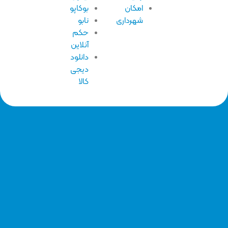
امکان
بوکاپو
شهرداری
نابو
حکم
آنلاین
دانلود
دیجی
کالا