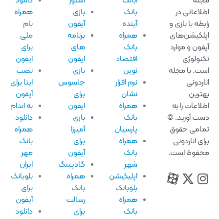
له
آبانک
استور
دانلود
لاعاتی در
بانک
بازی
همراه
بطه با بازی و
آینده
آیفون
بام
لکیشن‌های
همراه
برنامه
ملی
فون و موارد
بانک
های
برای
نولوژی
اقتصاد
ایفون
ایفون
ت. با مجله
نوین
بازی
نصب
اردونی
نرم افزار
جاسوس
ایتا برای
ترین
نشان
برای
آیفون
لاعات را به
همراه
ایفون
به اندام
ت آورید. ©
بانک
بازی
دانلود
امی حقوق
پارسیان
آمیرزا
همراه
ای اناردونی
همراه
برای
بانک
فوظ است.
بانک
آیفون
مهر
شهر
گادپینگ
ایران
اپلیکیشن
همراه
بلوبانک
بلوبانک
بانک
برای
همراه
رسالت
آیفون
بانک
برای
دانلود