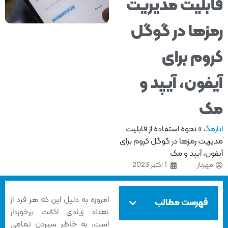
بلیت مدیریت
زها در گوگل
وم برای
فون، آیپد و
ک
مگ
»
نحوه استفاده از قابلیت
ریت رمزها در گوگل کروم برای
ن، آیپد و مک
هرناز
1 اکتبر 2023
امروزه به دلیل این که هر فرد از
فهرست مطالب
تعداد زیادی اکانت برخوردار
است، به خاطر سپردن تمامی