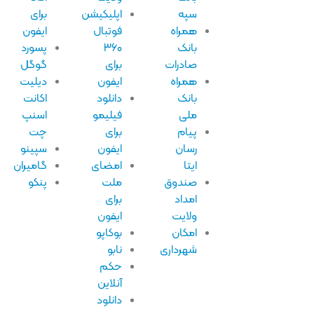
سپه
اپلیکیشن
برای
همراه
فوتبال
ایفون
بانک
۳۶۰
پسورد
صادرات
برای
گوگل
همراه
ایفون
دیلیت
بانک
دانلود
اکانت
ملی
فیلیمو
اسنپ
پیام
برای
چت
رسان
ایفون
سپینو
ایتا
امضای
گامیران
صندوق
ملت
پنکو
امداد
برای
ولایت
ایفون
امکان
بوکاپو
شهرداری
نابو
حکم
آنلاین
دانلود