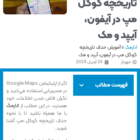
ریخچه گوگل
 در آیفون،
پد و مک
مگ
»
آموزش حذف تاریخچه
ل مپ در آیفون، آیپد و مک
هرناز
24 آوریل 2023
اگر از اپلیکیشن Google Maps
فهرست مطالب
در مسیریابی استفاده می‌کنید و
نگران فاش شدن اطلاعات خود
هستید، در این مطلب از
انارمگ
با ما همراه باشید تا با نحوه
حذف تاریخچه گوگل مپ آشنا
شوید.