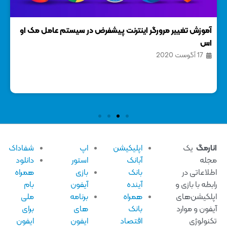
آموزش تغییر مرورگر اینترنت پیشفرض در سیستم عامل مک او
آمو
اس
دور
17 آگوست 2020
1 ژانویه
ارمگ
یک
اپلیکیشن
اپ
شفاداک
له
آبانک
استور
دانلود
لاعاتی در
بانک
بازی
همراه
بطه با بازی و
آینده
آیفون
بام
لکیشن‌های
همراه
برنامه
ملی
فون و موارد
بانک
های
برای
نولوژی
اقتصاد
ایفون
ایفون