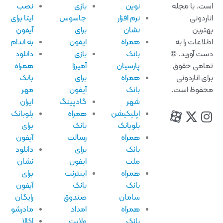
ت. با مجله
نوین
بازی
نصب
اردونی
نرم افزار
جاسوس
ایتا برای
ترین
نشان
برای
آیفون
لاعات را به
همراه
ایفون
به اندام
ت آورید. ©
بانک
بازی
دانلود
امی حقوق
پارسیان
آمیرزا
همراه
ای اناردونی
همراه
برای
بانک
فوظ است.
بانک
آیفون
مهر
شهر
گادپینگ
ایران
اپلیکیشن
همراه
بلوبانک
بلوبانک
بانک
برای
همراه
رسالت
آیفون
بانک
برای
دانلود
ملت
ایفون
نشان
همراه
اینترنت
برای
بانک
بانک
آیفون
سامان
صندوق
رایگان
همراه
امداد
مادرشو
بانک
ولایت
اکالا