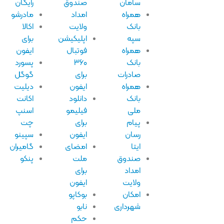
سامان
صندوق
رایگان
همراه
امداد
مادرشو
بانک
ولایت
اکالا
سپه
اپلیکیشن
برای
همراه
فوتبال
ایفون
بانک
۳۶۰
پسورد
صادرات
برای
گوگل
همراه
ایفون
دیلیت
بانک
دانلود
اکانت
ملی
فیلیمو
اسنپ
پیام
برای
چت
رسان
ایفون
سپینو
ایتا
امضای
گامیران
صندوق
ملت
پنکو
امداد
برای
ولایت
ایفون
امکان
بوکاپو
شهرداری
نابو
حکم