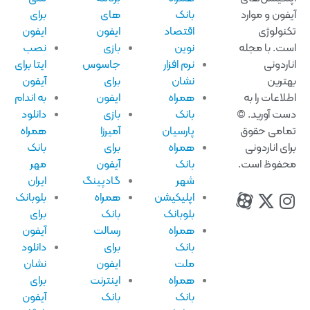
فون و موارد
بانک
های
برای
نولوژی
اقتصاد
ایفون
ایفون
ت. با مجله
نوین
بازی
نصب
اردونی
نرم افزار
جاسوس
ایتا برای
ترین
نشان
برای
آیفون
لاعات را به
همراه
ایفون
به اندام
ت آورید. ©
بانک
بازی
دانلود
امی حقوق
پارسیان
آمیرزا
همراه
ای اناردونی
همراه
برای
بانک
فوظ است.
بانک
آیفون
مهر
شهر
گادپینگ
ایران
اپلیکیشن
همراه
بلوبانک
بلوبانک
بانک
برای
همراه
رسالت
آیفون
بانک
برای
دانلود
ملت
ایفون
نشان
همراه
اینترنت
برای
بانک
بانک
آیفون