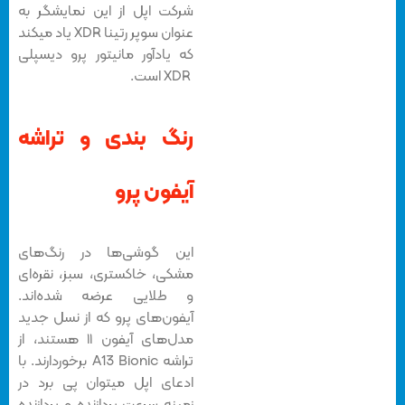
شرکت اپل از این نمایشگر به
عنوان سوپر رتینا XDR یاد میکند
که یادآور مانیتور پرو دیسپلی
XDR است.
رنگ بندی و تراشه
آیفون پرو
این گوشی‌ها در رنگ‌های
مشکی، خاکستری، سبز، نقره‌ای
و طلایی عرضه شده‌اند.
آیفون‌های پرو که از نسل جدید
مدل‌های آیفون ۱۱ هستند، از
تراشه A13 Bionic برخوردارند.
با
ادعای اپل میتوان پی برد در