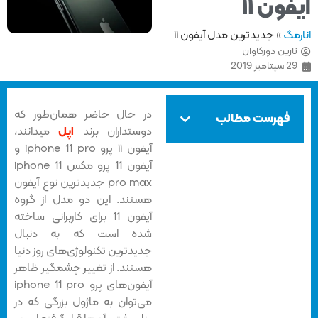
فون ۱۱
مگ
»
جدیدترین مدل آیفون ۱۱
ارین دورکاوان
2 سپتامبر 2019
در حال حاضر همان‌طور که
فهرست مطالب
دوستداران برند
اپل
میدانند،
آیفون ۱۱ پرو iphone 11 pro و
آیفون 11 پرو مکس iphone 11
pro max جدیدترین نوع آیفون
هستند. این دو مدل از گروه
آیفون 11 برای کاربرانی ساخته
شده است که به دنبال
جدیدترین تکنولوژی‌های روز دنیا
هستند. از تغییر چشمگیر ظاهر
آیفون‌های پرو iphone 11 pro
می‌توان به ماژول بزرگی که در