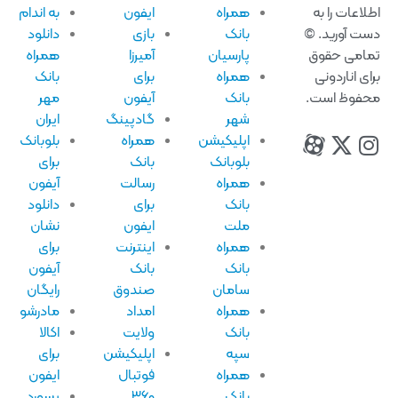
لاعات را به
همراه
ایفون
به اندام
ت آورید. ©
بانک
بازی
دانلود
امی حقوق
پارسیان
آمیرزا
همراه
ای اناردونی
همراه
برای
بانک
فوظ است.
بانک
آیفون
مهر
شهر
گادپینگ
ایران
اپلیکیشن
همراه
بلوبانک
بلوبانک
بانک
برای
همراه
رسالت
آیفون
بانک
برای
دانلود
ملت
ایفون
نشان
همراه
اینترنت
برای
بانک
بانک
آیفون
سامان
صندوق
رایگان
همراه
امداد
مادرشو
بانک
ولایت
اکالا
سپه
اپلیکیشن
برای
همراه
فوتبال
ایفون
بانک
۳۶۰
پسورد