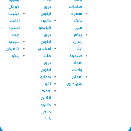
صادرات
برای
گوگل
همراه
ایفون
دیلیت
بانک
دانلود
اکانت
ملی
فیلیمو
اسنپ
پیام
برای
چت
رسان
ایفون
سپینو
ایتا
امضای
گامیران
صندوق
ملت
پنکو
امداد
برای
ولایت
ایفون
امکان
بوکاپو
شهرداری
نابو
حکم
آنلاین
دانلود
دیجی
کالا