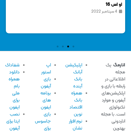
او اس 16
13 س
4 سپتامبر 2022
ارمگ
یک
اپلیکیشن
اپ
شفاداک
له
آبانک
استور
دانلود
لاعاتی در
بانک
بازی
همراه
بطه با بازی و
آینده
آیفون
بام
لکیشن‌های
همراه
برنامه
ملی
فون و موارد
بانک
های
برای
نولوژی
اقتصاد
ایفون
ایفون
ت. با مجله
نوین
بازی
نصب
اردونی
نرم افزار
جاسوس
ایتا برای
ترین
نشان
برای
آیفون