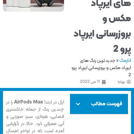
ی ایرپاد
س و
وزرسانی ایرپاد
 2
مگ
»
جدیدترین رنگ های
اد مکس و بروزرسانی ایرپاد پرو
هاره
11 می 2022
اپل در ابتدا
AirPods Max
را در
فهرست مطالب
چندین رنگ از جمله خاکستری
فضایی، نقره‌ای، سبز، صورتی و
آبی معرفی کرد. حالا در گزارشی
آمده است که در اواخر امسال