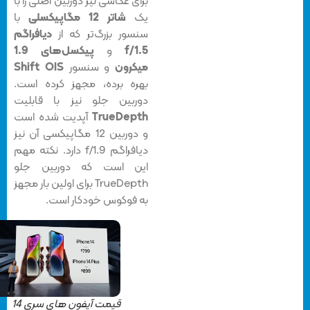
برای عکاسی نیز دوربین اصلی را با
یک
شاتر 12 مگاپیکسلی
با
سنسور بزرگ‌تر که از
دیافراگم
f/1.5
و
پیکسل‌های 1.9
میکرون
و سنسور
Shift OIS
بهره برده، مجهز کرده است.
دوربین جلو نیز با قابلیت
TrueDepth
آپدیت شده است
و دوربین 12 مگاپیکسی آن نیز
دیافراگم f/1.9 دارد. نکته مهم
این است که دوربین جلو
TrueDepth برای اولین بار مجهز
به فوکوس خودکار است.
قیمت آیفون های سری 14