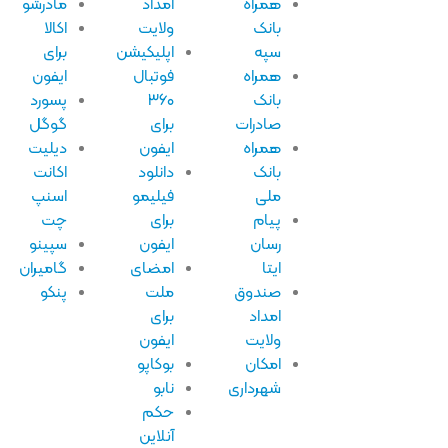
همراه
امداد
مادرشو
بانک
ولایت
اکالا
سپه
اپلیکیشن
برای
همراه
فوتبال
ایفون
بانک
۳۶۰
پسورد
صادرات
برای
گوگل
همراه
ایفون
دیلیت
بانک
دانلود
اکانت
ملی
فیلیمو
اسنپ
پیام
برای
چت
رسان
ایفون
سپینو
ایتا
امضای
گامیران
صندوق
ملت
پنکو
امداد
برای
ولایت
ایفون
امکان
بوکاپو
شهرداری
نابو
حکم
آنلاین