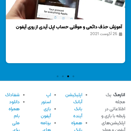
آموزش حذف دائمی و موقتی حساب اپل آیدی از روی آیفون
نحوه ویرایش 
25 آگوست 2021
24 
ارمگ
یک
اپلیکیشن
اپ
شفاداک
له
آبانک
استور
دانلود
لاعاتی در
بانک
بازی
همراه
بطه با بازی و
آینده
آیفون
بام
لکیشن‌های
همراه
برنامه
ملی
فون و موارد
بانک
های
برای