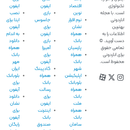
نولوژی
اقتصاد
ایفون
ایفون
ت. با مجله
نوین
بازی
نصب
اردونی
نرم افزار
جاسوس
ایتا برای
ترین
نشان
برای
آیفون
لاعات را به
همراه
ایفون
به اندام
ت آورید. ©
بانک
بازی
دانلود
امی حقوق
پارسیان
آمیرزا
همراه
ای اناردونی
همراه
برای
بانک
فوظ است.
بانک
آیفون
مهر
شهر
گادپینگ
ایران
اپلیکیشن
همراه
بلوبانک
بلوبانک
بانک
برای
همراه
رسالت
آیفون
بانک
برای
دانلود
ملت
ایفون
نشان
همراه
اینترنت
برای
بانک
بانک
آیفون
سامان
صندوق
رایگان