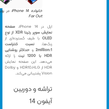
خانواده iPhone 14 در رویداد
Far Out
اپل در iPhone 14،
صفحه
نمایش سوپر رتینا XDR از نوع
OLED
با طیف گسترده‌ای از
رنگ‌ها،
نسبت کنتراست
2million:1
و
حداکثر روشنایی
HDR با 1200 نیت
را ارائه
می‌دهد. این صفحه نمایش
HDR از HDR10،HLG و Dolby
Vision پشتیبانی می‌کند.
تراشه و دوربین
آیفون 14