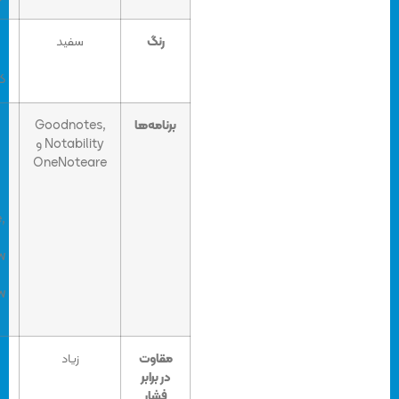
رنگ
سفید
پلاتینیومی،
سیاه، آبی
کبالتی و شرابی
برنامه‌ها
Goodnotes,
OneNote,
Notability و
Microsoft
Office,
OneNoteare
Adobe
Suite,
Sketchable,
Bluebeam
Revue, Draw
board,
CorelDraw و
Staff pad
مقاوت
زیاد
زیاد
در برابر
فشار