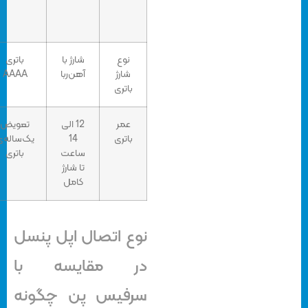
نوع
شارژ با
باتری
شارژ
آهن‌ربا
AAAA
باتری
عمر
12 الی
تعویض
باتری
14
یک‌ساله‌ی
ساعت
باتری
تا شارژ
کامل
نوع اتصال اپل پنسل
در مقایسه با
سرفیس پن چگونه