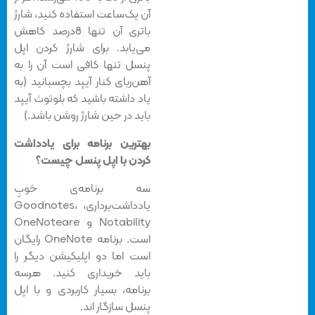
آن یک‌ساعت استفاده کنید، شارژ
باتری آن تنها 8درصد کاهش
می‌یابد. برای شارژ کردن اپل
پنسل تنها کافی است آن را به
آهن‌ربای کنار آیپد بچسبانید (به
یاد داشته باشید که بلوتوث آیپد
باید در حین شارژ روشن باشد.)
بهترین برنامه برای یادداشت
کردن با اپل پنسل چیست؟
سه برنامه‌ی خوبِ
یادداشت‌برداری، Goodnotes،
Notability و OneNoteare
است. برنامه OneNote رایگان
است اما دو اپلیکیشن دیگر را
باید خریداری کنید. هرسه
برنامه، بسیار کاربردی و با اپل
پنسل سازگار اند.