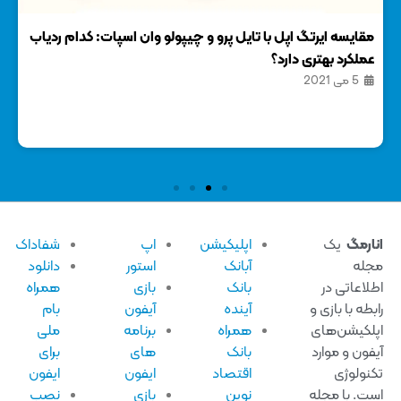
تگ اپل با تایل پرو و چیپولو وان اسپات: کدام ردیاب
ری دارد؟
بروزرسانی دارد
27 فوریه 2021
اپلیکیشن
اپ
شفاداک
آبانک
استور
دانلود
بانک
بازی
همراه
 و
آینده
آیفون
بام
ی
همراه
برنامه
ملی
د
بانک
های
برای
اقتصاد
ایفون
ایفون
ه
نوین
بازی
نصب