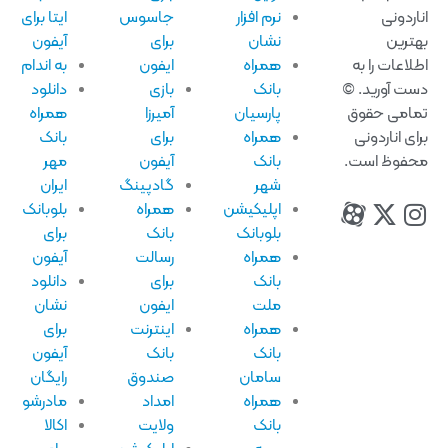
نرم افزار
جاسوس
ایتا برای
نشان
برای
آیفون
همراه
ایفون
به اندام
 ©
بانک
بازی
دانلود
ق
پارسیان
آمیرزا
همراه
همراه
برای
بانک
.
بانک
آیفون
مهر
شهر
گادپینگ
ایران
اپلیکیشن
همراه
بلوبانک
بلوبانک
بانک
برای
همراه
رسالت
آیفون
بانک
برای
دانلود
ملت
ایفون
نشان
همراه
اینترنت
برای
بانک
بانک
آیفون
سامان
صندوق
رایگان
همراه
امداد
مادرشو
بانک
ولایت
اکالا