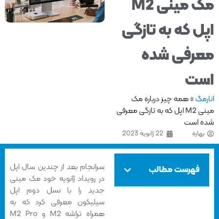
مک مینی M2
ل که به تازگی
رفی شده
ست
مگ
»
همه چیز درباره مک
مینی M2 اپل که به تازگی معرفی
 است
هاره
22 ژانویه 2023
سرانجام بعد از چندین سال اپل
فهرست مطالب
در رویداد ژانویه خود مک مینی
جدید را با نسل دوم اپل
سیلیکون معرفی کرد که به
همراه تراشه M2 و M2 Pro