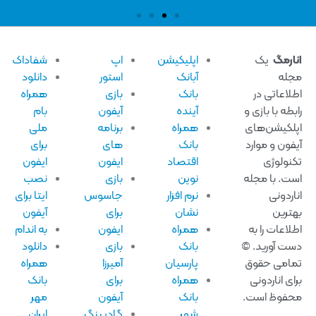
ارمگ
یک
اپلیکیشن
اپ
شفاداک
له
آبانک
استور
دانلود
لاعاتی در
بانک
بازی
همراه
بطه با بازی و
آینده
آیفون
بام
لکیشن‌های
همراه
برنامه
ملی
فون و موارد
بانک
های
برای
نولوژی
اقتصاد
ایفون
ایفون
ت. با مجله
نوین
بازی
نصب
اردونی
نرم افزار
جاسوس
ایتا برای
ترین
نشان
برای
آیفون
لاعات را به
همراه
ایفون
به اندام
ت آورید. ©
بانک
بازی
دانلود
امی حقوق
پارسیان
آمیرزا
همراه
ای اناردونی
همراه
برای
بانک
فوظ است.
بانک
آیفون
مهر
شهر
گادپینگ
ایران