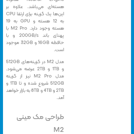
هسته‌ای می‌باشد. علاوه بر
این‌ها یک گزینه برای ارتقا CPU
به 12 هسته و GPU به 19
هسته وجود دارد. M2 Pro با
پهنای باند 200GB/s و با
حافظه 16GB و 32GB موجود
است.
مدل M2 در گزینه‌های 512GB
و 1TB و 2TB عرضه می‌شود.
مدل M2 Pro نیز از گزینه
512GB شروع شده و تا 1TB و
2TB و 4TB و 8TB به بازار خواهد
آمد.
طراحی مک مینی
M2