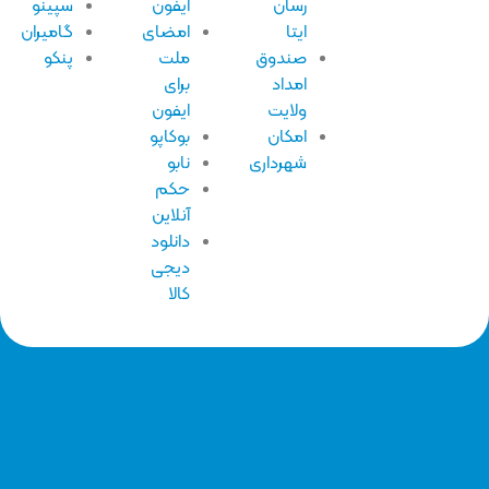
رسان
ایفون
سپینو
ایتا
امضای
گامیران
صندوق
ملت
پنکو
امداد
برای
ولایت
ایفون
امکان
بوکاپو
شهرداری
نابو
حکم
آنلاین
دانلود
دیجی
کالا