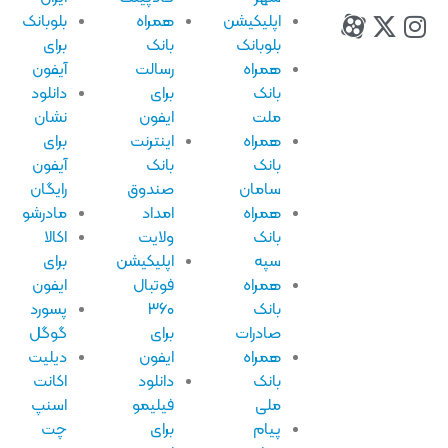
اپلیکیشن
همراه
بلوبانک
بلوبانک
بانک
برای
همراه
رسالت
آیفون
بانک
برای
دانلود
ملت
ایفون
نشان
همراه
اینترنت
برای
بانک
بانک
آیفون
سامان
صندوق
رایگان
همراه
امداد
مادرشو
بانک
ولایت
اکالا
سپه
اپلیکیشن
برای
همراه
فوتبال
ایفون
بانک
۳۶۰
پسورد
صادرات
برای
گوگل
همراه
ایفون
دیلیت
بانک
دانلود
اکانت
ملی
فیلیمو
اسنپ
پیام
برای
چت