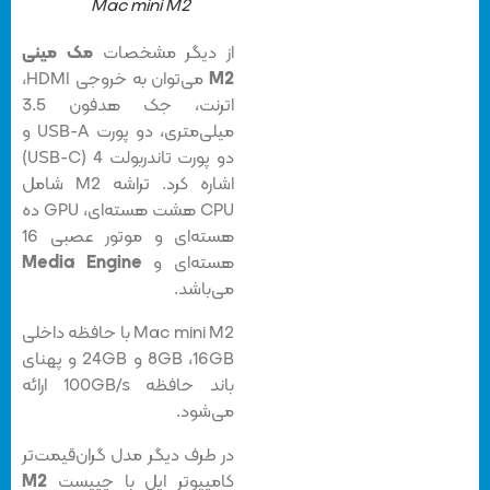
Mac mini M2
از دیگر مشخصات
مک مینی
M2
می‌توان به خروجی HDMI،
اترنت، جک هدفون 3.5
میلی‌متری، دو پورت USB-A و
دو پورت تاندربولت 4 (USB-C)
اشاره کرد. تراشه M2 شامل
CPU هشت هسته‌ای، GPU ده
هسته‌ای و موتور عصبی 16
هسته‌ای و
Media Engine
می‌باشد.
Mac mini M2 با حافظه داخلی
8GB ،16GB و 24GB و پهنای
باند حافظه 100GB/s ارائه
می‌شود.
در طرف دیگر مدل گران‌قیمت‌تر
کامپیوتر اپل با چیپست
M2