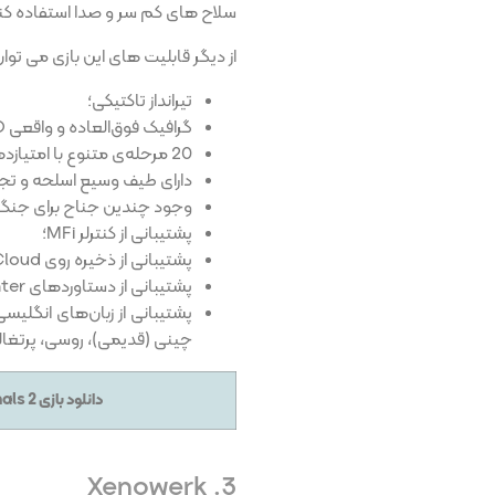
سلاح های کم سر و صدا استفاده کن
از دیگر قابلیت های این بازی می توان ب
تیرانداز تاکتیکی؛
گرافیک فوق‌العاده و واقعی HD با موتور رندر Metal؛
20 مرحله‌ی متنوع با امتیازدهی بر اساس عملکرد بازیکن؛
دارای طیف وسیع اسلحه و تجهیزات؛ بیش از
وجود چندین جناح برای جنگ ی
پشتیبانی از کنترلر MFi؛
پشتیبانی از ذخیره روی iCloud؛
پشتیبانی از دستاوردهای Game Center؛
پشتیبانی از زبان‌های انگلیسی
چینی (قدیمی)، روسی، پرتغالی
دانلود بازی Space Marshals 2 برای آیفون – کلیک کنید
3. Xenowerk