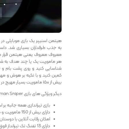
هیتمن اسنیپر یک بازی موبایلی در
به جذب طرفداران بسیاری شد. داست
معروف معروف یعنی هیتمن قرار می
هر ماموریت یک یا چند هدف به شما
شناسایی کنید و روی پشت بام و فض
کمین کنید و با تکیه بر هوش و مها
بیش از ۱۵۰ ماموریت بسیار مهیج در خود دارد که می تواند ساعت ها شما را سرگرم نگه دارد.
دیگر ویژگی های بازی Hitman Sniper آیفون:
بازی
تیراندازی
همه جانبه
بر 
دارای
بیش از 150
ماموریت و
ه
امکان رقابت آنلاین با
دوستان؛
دارای
13
تفنگ تک تیرانداز
فوق‌