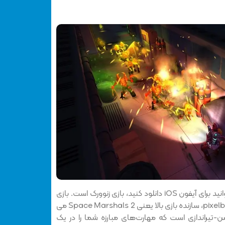
از دیگر بازی های تیراندازی که می توانید برای آیفون iOS دانلود کنید، بازی زنوورک است. بازی
Xenowerk™ محصول کمپانی pixelbite، سازنده بازی بالا یعنی Space Marshals 2 می
شن-تیراندازی است که مهارت‌های مبارزه شما را در یک