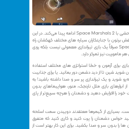
ماجراجویی علمی‌-تخیلی در غرب وحشی با Space Marshals 2 ادامه پیدا می‌کند. در این
 نقش برتون با جنایتکاران سیاره‌ های مختلف کهکشان راه
شیری مبارزه کنید. Space Marshals 2 صرفاً یک بازی تیراندازی معمولی نیست بلکه روی
هر ماموریت نیز تمرکز دارد.
ط بازی برای آزمون و خطا استراتژی های مختلف استفاده
ان شوید شین تا از دید دشمن دور بمانید. یا برای جذابیت
به‌رو شوید و یک تیراندازی پر سر و صدا داشته باشید! به
 از ابزارهای بازی مثل نارنجک، منور، هواپیماهای بدون
ود را افزایش دهید و دشمنان را هرچه سریع‌تر از پای
ست. بسیاری از گیمرها معتقدند دوییدن سمت اسلحه‌
ید حواس دشمنان را پرت کنید و کاری کنید که متفرق
ا را بدون سر و صدا بکشید. برای این کار بهتر است از