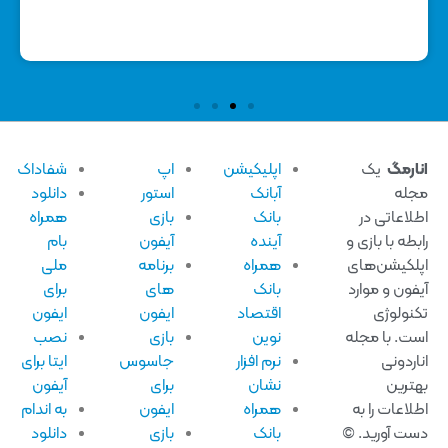
ارمگ
یک
اپلیکیشن
اپ
شفاداک
له
آبانک
استور
دانلود
لاعاتی در
بانک
بازی
همراه
بطه با بازی و
آینده
آیفون
بام
لکیشن‌های
همراه
برنامه
ملی
فون و موارد
بانک
های
برای
نولوژی
اقتصاد
ایفون
ایفون
ت. با مجله
نوین
بازی
نصب
اردونی
نرم افزار
جاسوس
ایتا برای
ترین
نشان
برای
آیفون
لاعات را به
همراه
ایفون
به اندام
ت آورید. ©
بانک
بازی
دانلود