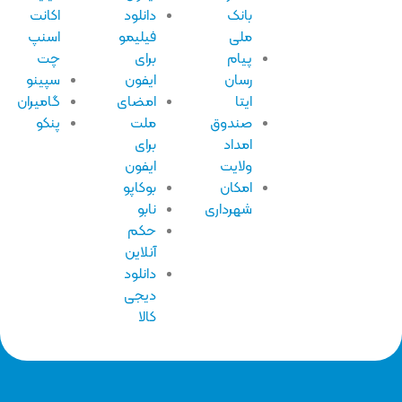
بانک
دانلود
اکانت
ملی
فیلیمو
اسنپ
پیام
برای
چت
رسان
ایفون
سپینو
ایتا
امضای
گامیران
صندوق
ملت
پنکو
امداد
برای
ولایت
ایفون
امکان
بوکاپو
شهرداری
نابو
حکم
آنلاین
دانلود
دیجی
کالا