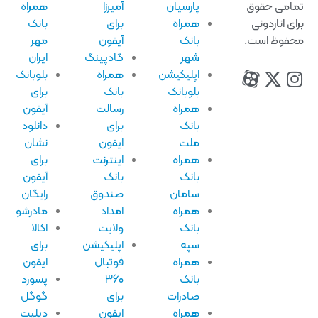
امی حقوق
پارسیان
آمیرزا
همراه
ای اناردونی
همراه
برای
بانک
فوظ است.
بانک
آیفون
مهر
شهر
گادپینگ
ایران
اپلیکیشن
همراه
بلوبانک
بلوبانک
بانک
برای
همراه
رسالت
آیفون
بانک
برای
دانلود
ملت
ایفون
نشان
همراه
اینترنت
برای
بانک
بانک
آیفون
سامان
صندوق
رایگان
همراه
امداد
مادرشو
بانک
ولایت
اکالا
سپه
اپلیکیشن
برای
همراه
فوتبال
ایفون
بانک
۳۶۰
پسورد
صادرات
برای
گوگل
همراه
ایفون
دیلیت