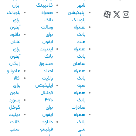
شهر
گادپینگ
ایران
اپلیکیشن
همراه
بلوبانک
بلوبانک
بانک
برای
همراه
رسالت
آیفون
بانک
برای
دانلود
ملت
ایفون
نشان
همراه
اینترنت
برای
بانک
بانک
آیفون
سامان
صندوق
رایگان
همراه
امداد
مادرشو
بانک
ولایت
اکالا
سپه
اپلیکیشن
برای
همراه
فوتبال
ایفون
بانک
۳۶۰
پسورد
صادرات
برای
گوگل
همراه
ایفون
دیلیت
بانک
دانلود
اکانت
ملی
فیلیمو
اسنپ