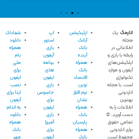
ارمگ
یک
اپلیکیشن
اپ
شفاداک
له
آبانک
استور
دانلود
لاعاتی در
بانک
بازی
همراه
بطه با بازی و
آینده
آیفون
بام
لکیشن‌های
همراه
برنامه
ملی
فون و موارد
بانک
های
برای
نولوژی
اقتصاد
ایفون
ایفون
ت. با مجله
نوین
بازی
نصب
اردونی
نرم افزار
جاسوس
ایتا برای
ترین
نشان
برای
آیفون
لاعات را به
همراه
ایفون
به اندام
ت آورید. ©
بانک
بازی
دانلود
امی حقوق
پارسیان
آمیرزا
همراه
ای اناردونی
همراه
برای
بانک
فوظ است.
بانک
آیفون
مهر