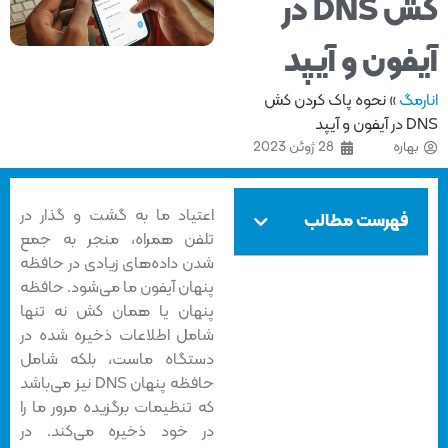
کش DNS در
فون و آیپد
مگ
»
نحوه پاک کردن کش
 و آیپد
هاره
28 ژوئن 2023
اعتیاد ما به گشت و گذار در
فهرست مطالب
تلفن همراه، منجر به جمع
شدن داده‌های زیادی در حافظه
پنهان آیفون ما می‌شود. حافظه
پنهان یا همان کش نه تنها
شامل اطلاعات ذخیره شده در
دستگاه ماست، بلکه شامل
حافظه پنهان DNS نیز می‌باشد
که تنظیمات برگزیده مرور ما را
در خود ذخیره می‌کند. در