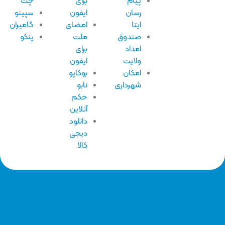
پیام
برای
چت
رسان
ایفون
سپینو
ایتا
امضای
گامیران
صندوق
ملت
پنکو
امداد
برای
ولایت
ایفون
امکان
بوکاپو
شهرداری
نابو
حکم
آنلاین
دانلود
دیجی
کالا