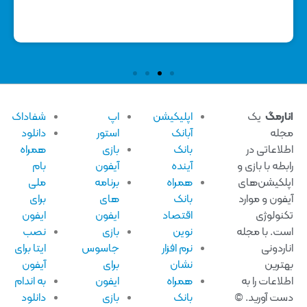
ارمگ
یک
اپلیکیشن
اپ
شفاداک
له
آبانک
استور
دانلود
لاعاتی در
بانک
بازی
همراه
بطه با بازی و
آینده
آیفون
بام
لکیشن‌های
همراه
برنامه
ملی
فون و موارد
بانک
های
برای
نولوژی
اقتصاد
ایفون
ایفون
ت. با مجله
نوین
بازی
نصب
اردونی
نرم افزار
جاسوس
ایتا برای
ترین
نشان
برای
آیفون
لاعات را به
همراه
ایفون
به اندام
ت آورید. ©
بانک
بازی
دانلود