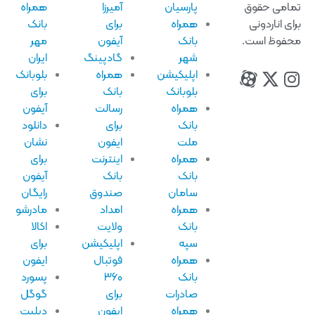
امی حقوق
پارسیان
آمیرزا
همراه
ای اناردونی
همراه
برای
بانک
فوظ است.
بانک
آیفون
مهر
شهر
گادپینگ
ایران
اپلیکیشن
همراه
بلوبانک
بلوبانک
بانک
برای
همراه
رسالت
آیفون
بانک
برای
دانلود
ملت
ایفون
نشان
همراه
اینترنت
برای
بانک
بانک
آیفون
سامان
صندوق
رایگان
همراه
امداد
مادرشو
بانک
ولایت
اکالا
سپه
اپلیکیشن
برای
همراه
فوتبال
ایفون
بانک
۳۶۰
پسورد
صادرات
برای
گوگل
همراه
ایفون
دیلیت