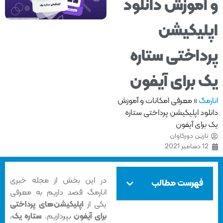
آموزش دانلود
لیکیشن
داختی ستاره
 برای آیفون
مگ
»
معرفی امکانات و آموزش
ود اپلیکیشن پرداختی ستاره
رای آیفون
ارین دورکاوان
 دسامبر 2021
در این بخش از مجله خبری
فهرست مطالب
انارمگ قصد داریم به معرفی
یکی از
اپلیکیشن‌های پرداختی
برای آیفون
بپردازیم.
ستاره یک
،