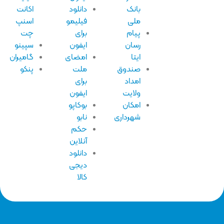
بانک
دانلود
اکانت
ملی
فیلیمو
اسنپ
پیام
برای
چت
رسان
ایفون
سپینو
ایتا
امضای
گامیران
صندوق
ملت
پنکو
امداد
برای
ولایت
ایفون
امکان
بوکاپو
شهرداری
نابو
حکم
آنلاین
دانلود
دیجی
کالا