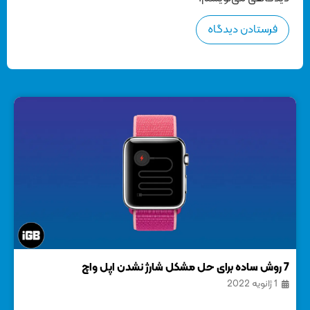
7 روش ساده برای حل مشکل شارژ نشدن اپل واچ
1 ژانویه 2022
آیفو
22 