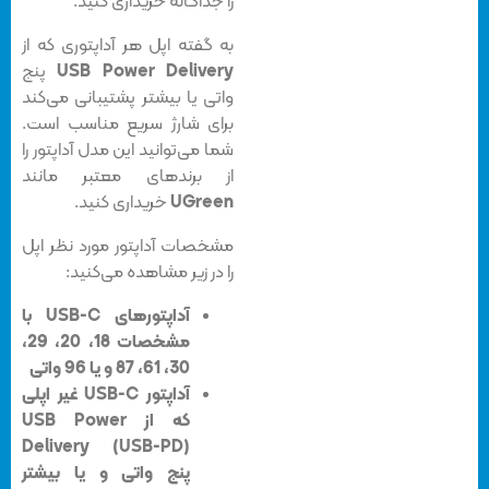
را جداگانه خریداری کنید.
به گفته اپل هر آداپتوری که از
USB Power Delivery
پنج
واتی یا بیشتر پشتیبانی می‌کند
برای شارژ سریع مناسب است.
شما می‌توانید این مدل آداپتور را
از برندهای معتبر مانند
UGreen
خریداری کنید.
مشخصات آداپتور مورد نظر اپل
را در زیر مشاهده می‌کنید:
آداپتورهای USB-C با
مشخصات 18، 20، 29،
30، 61، 87 و یا 96 واتی
آداپتور USB-C غیر اپلی
که از USB Power
Delivery (USB-PD)
پنج واتی و یا بیشتر