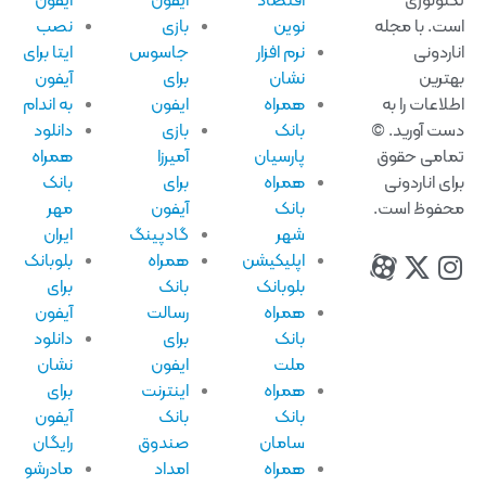
نولوژی
اقتصاد
ایفون
ایفون
ت. با مجله
نوین
بازی
نصب
اردونی
نرم افزار
جاسوس
ایتا برای
ترین
نشان
برای
آیفون
لاعات را به
همراه
ایفون
به اندام
ت آورید. ©
بانک
بازی
دانلود
امی حقوق
پارسیان
آمیرزا
همراه
ای اناردونی
همراه
برای
بانک
فوظ است.
بانک
آیفون
مهر
شهر
گادپینگ
ایران
اپلیکیشن
همراه
بلوبانک
بلوبانک
بانک
برای
همراه
رسالت
آیفون
بانک
برای
دانلود
ملت
ایفون
نشان
همراه
اینترنت
برای
بانک
بانک
آیفون
سامان
صندوق
رایگان
همراه
امداد
مادرشو