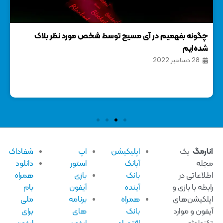
چگونه بفهمیم در آی مسیج توسط شخص مورد نظر بلاک
نحوه اس
شده‌ایم
3 جول
28 دسامبر 2022
ارمگ
یک
اپلیکیشن
اپ
شفاداک
له
آبانک
استور
دانلود
لاعاتی در
بانک
بازی
همراه
بطه با بازی و
آینده
آیفون
بام
لکیشن‌های
همراه
برنامه
ملی
فون و موارد
بانک
های
برای