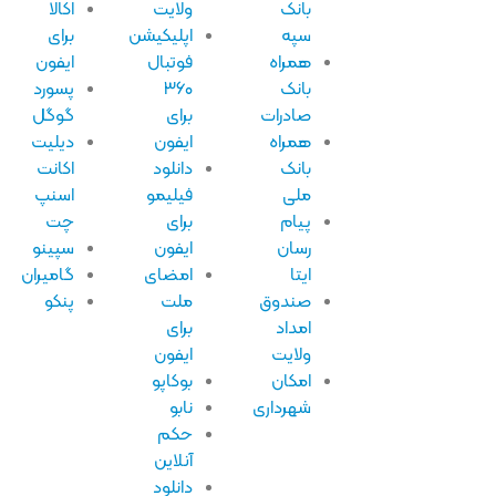
بانک
ولایت
اکالا
سپه
اپلیکیشن
برای
همراه
فوتبال
ایفون
بانک
۳۶۰
پسورد
صادرات
برای
گوگل
همراه
ایفون
دیلیت
بانک
دانلود
اکانت
ملی
فیلیمو
اسنپ
پیام
برای
چت
رسان
ایفون
سپینو
ایتا
امضای
گامیران
صندوق
ملت
پنکو
امداد
برای
ولایت
ایفون
امکان
بوکاپو
شهرداری
نابو
حکم
آنلاین
دانلود